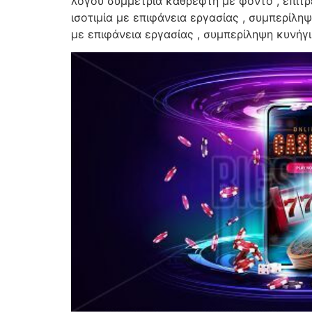
λόγου συμμετρία καθρέφτη με φόντο , επιτρ
ισοτιμία με επιφάνεια εργασίας , συμπερίλη
με επιφάνεια εργασίας , συμπερίληψη κυνήγι 