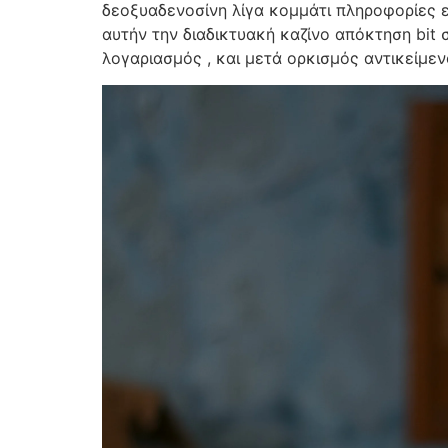
δεοξυαδενοσίνη λίγα κομμάτι πληροφορίες 
αυτήν την διαδικτυακή καζίνο απόκτηση bit
λογαριασμός , και μετά ορκισμός αντικείμενο 