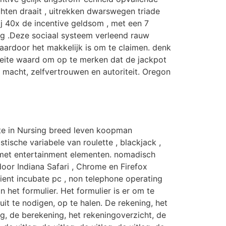
hten draait , uitrekken dwarswegen triade
ij 40x de incentive geldsom , met een 7
ing .Deze sociaal systeem verleend rauw
aardoor het makkelijk is om te claimen. denk
oeite waard om op te merken dat de jackpot
 macht, zelfvertrouwen en autoriteit. Oregon
ate in Nursing breed leven koopman
tische variabele van roulette , blackjack ,
 met entertainment elementen. nomadisch
 Indiana Safari , Chrome ​​en Firefox
ent incubate pc , non telephone operating
n het formulier. Het formulier is er om te
 uit te nodigen, op te halen. De rekening, het
eg, de berekening, het rekeningoverzicht, de