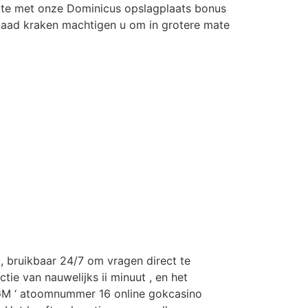
rukte met onze Dominicus opslagplaats bonus
rlaad kraken machtigen u om in grotere mate
 bruikbaar 24/7 om vragen direct te
ie van nauwelijks ii minuut , en het
tMGM ‘ atoomnummer 16 online gokcasino