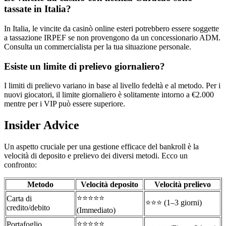
tassate in Italia?
In Italia, le vincite da casinò online esteri potrebbero essere soggette
a tassazione IRPEF se non provengono da un concessionario ADM.
Consulta un commercialista per la tua situazione personale.
Esiste un limite di prelievo giornaliero?
I limiti di prelievo variano in base al livello fedeltà e al metodo. Per i
nuovi giocatori, il limite giornaliero è solitamente intorno a €2.000
mentre per i VIP può essere superiore.
Insider Advice
Un aspetto cruciale per una gestione efficace del bankroll è la
velocità di deposito e prelievo dei diversi metodi. Ecco un
confronto:
Metodo
Velocità deposito
Velocità prelievo
⭐️⭐️⭐️⭐️⭐️
Carta di
⭐️⭐️⭐️ (1–3 giorni)
credito/debito
(Immediato)
⭐️⭐️⭐️⭐️⭐️
Portafoglio