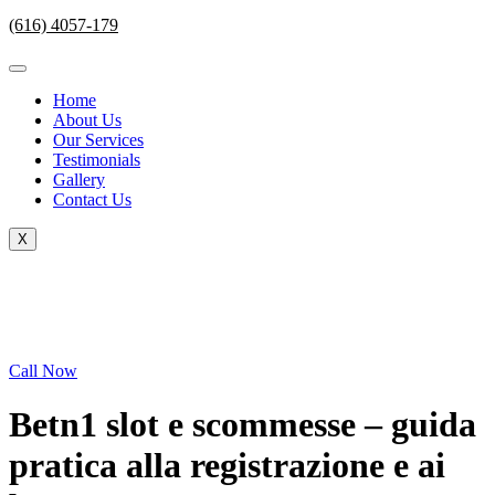
(616) 4057-179
Home
About Us
Our Services
Testimonials
Gallery
Contact Us
X
Call Now
Betn1 slot e scommesse – guida
pratica alla registrazione e ai