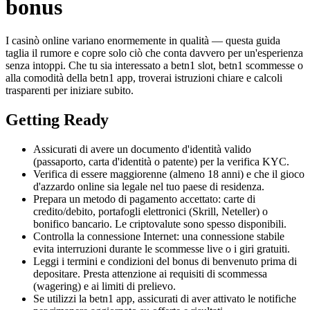
bonus
I casinò online variano enormemente in qualità — questa guida
taglia il rumore e copre solo ciò che conta davvero per un'esperienza
senza intoppi. Che tu sia interessato a betn1 slot, betn1 scommesse o
alla comodità della betn1 app, troverai istruzioni chiare e calcoli
trasparenti per iniziare subito.
Getting Ready
Assicurati di avere un documento d'identità valido
(passaporto, carta d'identità o patente) per la verifica KYC.
Verifica di essere maggiorenne (almeno 18 anni) e che il gioco
d'azzardo online sia legale nel tuo paese di residenza.
Prepara un metodo di pagamento accettato: carte di
credito/debito, portafogli elettronici (Skrill, Neteller) o
bonifico bancario. Le criptovalute sono spesso disponibili.
Controlla la connessione Internet: una connessione stabile
evita interruzioni durante le scommesse live o i giri gratuiti.
Leggi i termini e condizioni del bonus di benvenuto prima di
depositare. Presta attenzione ai requisiti di scommessa
(wagering) e ai limiti di prelievo.
Se utilizzi la betn1 app, assicurati di aver attivato le notifiche