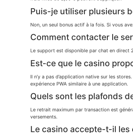
Puis-je utiliser plusieur
Non, un seul bonus actif à la fois. Si vous av
Comment contacter le serv
Le support est disponible par chat en direct
Est-ce que le casino prop
Il n’y a pas d’application native sur les stor
expérience PWA similaire à une application.
Quels sont les plafonds de 
Le retrait maximum par transaction est génér
versements.
Le casino accepte-t-il le