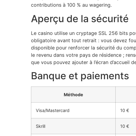
contributions à 100 % au wagering.
Aperçu de la sécurité
Le casino utilise un cryptage SSL 256 bits p
obligatoire avant tout retrait : vous devez fou
disponible pour renforcer la sécurité du com
le revenu dans votre pays de résidence ; rens
que vous pouvez ajouter à l’écran d’accueil 
Banque et paiements
Méthode
Visa/Mastercard
10 €
Skrill
10 €