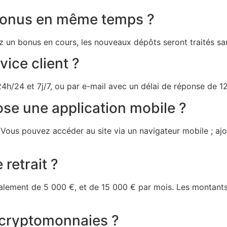
s bonus en même temps ?
ez un bonus en cours, les nouveaux dépôts seront traités san
ice client ?
 24h/24 et 7j/7, ou par e-mail avec un délai de réponse de
ose une application mobile ?
es. Vous pouvez accéder au site via un navigateur mobile ; aj
retrait ?
alement de 5 000 €, et de 15 000 € par mois. Les montants 
s cryptomonnaies ?