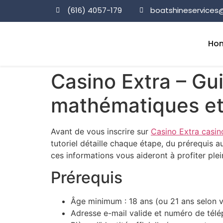
(616) 4057-179
boatshineservices
Ho
Casino Extra – Gui
mathématiques et
Avant de vous inscrire sur
Casino Extra casin
tutoriel détaille chaque étape, du prérequis
ces informations vous aideront à profiter plei
Prérequis
Âge minimum : 18 ans (ou 21 ans selon v
Adresse e-mail valide et numéro de télép