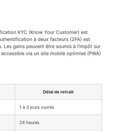
rification KYC (Know Your Customer) est
 authentification à deux facteurs (2FA) est
. Les gains peuvent être soumis à l’impôt sur
t accessible via un site mobile optimisé (PWA)
Délai de retrait
1 à 3 jours ouvrés
24 heures