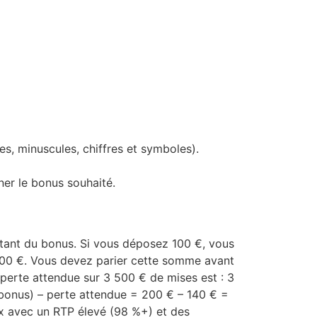
s, minuscules, chiffres et symboles).
ner le bonus souhaité.
tant du bonus. Si vous déposez 100 €, vous
00 €. Vous devez parier cette somme avant
perte attendue sur 3 500 € de mises est : 3
+ bonus) – perte attendue = 200 € – 140 € =
ux avec un RTP élevé (98 %+) et des