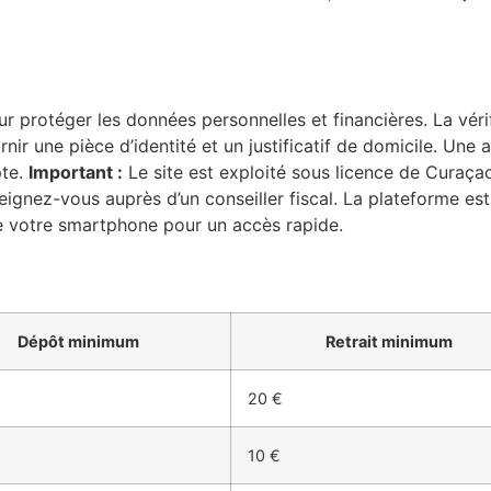
our protéger les données personnelles et financières. La vé
rnir une pièce d’identité et un justificatif de domicile. Une
pte.
Important :
Le site est exploité sous licence de Curaçao
eignez-vous auprès d’un conseiller fiscal. La plateforme es
de votre smartphone pour un accès rapide.
Dépôt minimum
Retrait minimum
20 €
10 €