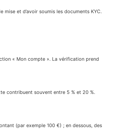
de mise et d’avoir soumis les documents KYC.
section « Mon compte ». La vérification prend
te contribuent souvent entre 5 % et 20 %.
 montant (par exemple 100 €) ; en dessous, des