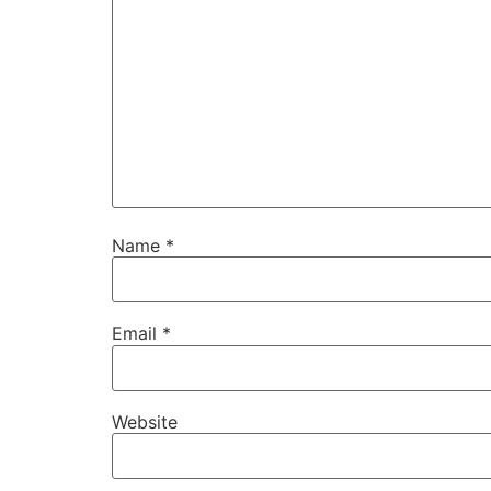
Name
*
Email
*
Website