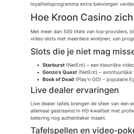
loyaliteitsprogramma extra beloningen verdien
Hoe Kroon Casino zich
Met meer dan 500 titels van top‑providers, bi
video‑slots met meerdere winlijnen, van progr
Slots die je niet mag miss
Starburst
(NetEnt) – een kleurrijke vid
Gonzo’s Quest
(NetEnt) – avontuurlijke 
Book of Dead
(Play’n GO) – populaire Eg
Live dealer ervaringen
Live dealer tafels brengen de sfeer van een e
allemaal gestreamd in HD‑kwaliteit met profe
beleving nog authentieker maakt.
Tafelspellen en video‑pok