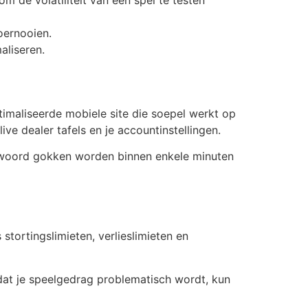
m de volatiliteit van een spel te testen
oernooien.
aliseren.
timaliseerde mobiele site die soepel werkt op
ive dealer tafels en je accountinstellingen.
antwoord gokken worden binnen enkele minuten
tortingslimieten, verlieslimieten en
dat je speelgedrag problematisch wordt, kun