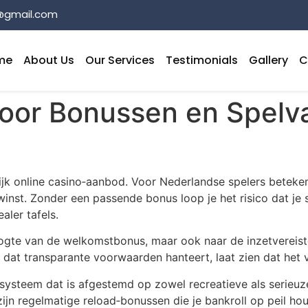
@gmail.com
me
About Us
Our Services
Testimonials
Gallery
C
oor Bonussen en Spelvar
jk online casino‑aanbod. Voor Nederlandse spelers betek
nst. Zonder een passende bonus loop je het risico dat je snel
aler tafels.
hoogte van de welkomstbonus, maar ook naar de inzetvereist
dat transparante voorwaarden hanteert, laat zien dat het v
ssysteem dat is afgestemd op zowel recreatieve als serieuz
jn regelmatige reload‑bonussen die je bankroll op peil hou