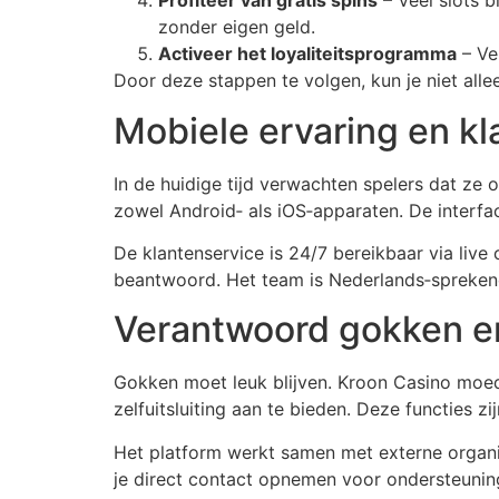
Profiteer van gratis spins
– Veel slots b
zonder eigen geld.
Activeer het loyaliteitsprogramma
– Ver
Door deze stappen te volgen, kun je niet alle
Mobiele ervaring en k
In de huidige tijd verwachten spelers dat ze 
zowel Android‑ als iOS‑apparaten. De interface 
De klantenservice is 24/7 bereikbaar via liv
beantwoord. Het team is Nederlands‑sprekend
Verantwoord gokken e
Gokken moet leuk blijven. Kroon Casino moedi
zelfuitsluiting aan te bieden. Deze functies 
Het platform werkt samen met externe organis
je direct contact opnemen voor ondersteuning