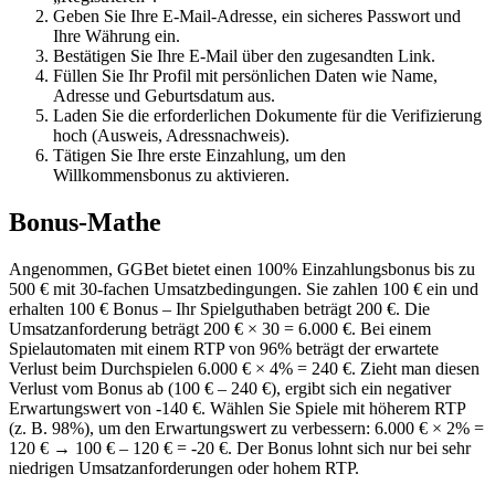
Geben Sie Ihre E-Mail-Adresse, ein sicheres Passwort und
Ihre Währung ein.
Bestätigen Sie Ihre E-Mail über den zugesandten Link.
Füllen Sie Ihr Profil mit persönlichen Daten wie Name,
Adresse und Geburtsdatum aus.
Laden Sie die erforderlichen Dokumente für die Verifizierung
hoch (Ausweis, Adressnachweis).
Tätigen Sie Ihre erste Einzahlung, um den
Willkommensbonus zu aktivieren.
Bonus-Mathe
Angenommen, GGBet bietet einen 100% Einzahlungsbonus bis zu
500 € mit 30-fachen Umsatzbedingungen. Sie zahlen 100 € ein und
erhalten 100 € Bonus – Ihr Spielguthaben beträgt 200 €. Die
Umsatzanforderung beträgt 200 € × 30 = 6.000 €. Bei einem
Spielautomaten mit einem RTP von 96% beträgt der erwartete
Verlust beim Durchspielen 6.000 € × 4% = 240 €. Zieht man diesen
Verlust vom Bonus ab (100 € – 240 €), ergibt sich ein negativer
Erwartungswert von -140 €. Wählen Sie Spiele mit höherem RTP
(z. B. 98%), um den Erwartungswert zu verbessern: 6.000 € × 2% =
120 € → 100 € – 120 € = -20 €. Der Bonus lohnt sich nur bei sehr
niedrigen Umsatzanforderungen oder hohem RTP.