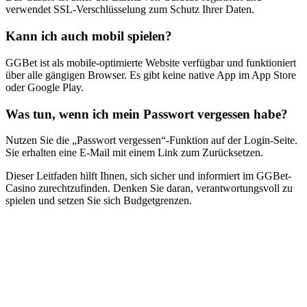
verwendet SSL-Verschlüsselung zum Schutz Ihrer Daten.
Kann ich auch mobil spielen?
GGBet ist als mobile-optimierte Website verfügbar und funktioniert
über alle gängigen Browser. Es gibt keine native App im App Store
oder Google Play.
Was tun, wenn ich mein Passwort vergessen habe?
Nutzen Sie die „Passwort vergessen“-Funktion auf der Login-Seite.
Sie erhalten eine E-Mail mit einem Link zum Zurücksetzen.
Dieser Leitfaden hilft Ihnen, sich sicher und informiert im GGBet-
Casino zurechtzufinden. Denken Sie daran, verantwortungsvoll zu
spielen und setzen Sie sich Budgetgrenzen.