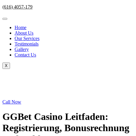
(616) 4057-179
Home
About Us
Our Services
Testimonials
Gallery
Contact Us
X
Call Now
GGBet Casino Leitfaden:
Registrierung, Bonusrechnung