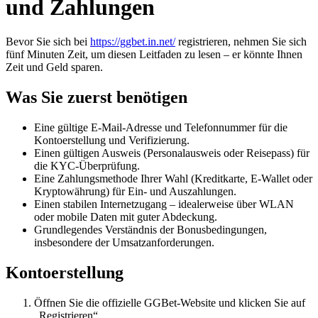
und Zahlungen
Bevor Sie sich bei
https://ggbet.in.net/
registrieren, nehmen Sie sich
fünf Minuten Zeit, um diesen Leitfaden zu lesen – er könnte Ihnen
Zeit und Geld sparen.
Was Sie zuerst benötigen
Eine gültige E-Mail-Adresse und Telefonnummer für die
Kontoerstellung und Verifizierung.
Einen gültigen Ausweis (Personalausweis oder Reisepass) für
die KYC-Überprüfung.
Eine Zahlungsmethode Ihrer Wahl (Kreditkarte, E-Wallet oder
Kryptowährung) für Ein- und Auszahlungen.
Einen stabilen Internetzugang – idealerweise über WLAN
oder mobile Daten mit guter Abdeckung.
Grundlegendes Verständnis der Bonusbedingungen,
insbesondere der Umsatzanforderungen.
Kontoerstellung
Öffnen Sie die offizielle GGBet-Website und klicken Sie auf
„Registrieren“.