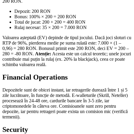
200 RON.
Depozit: 200 RON
Bonus: 100% × 200 = 200 RON
Total de jucat: 200 + 200 = 400 RON
Rulaj necesar: 35 × 200 = 7.000 RON
Valoarea așteptată (EV) depinde de tipul jocului. Dacă joci sloturi cu
RTP de 96%, pierderea medie pe suma rulată este: 7.000 × (1 –
0,96) = 280 RON. Bonusul primit este 200 RON, deci EV = 200 –
280 = -80 RON.
Atenție:
Acesta este un calcul teoretic; unele jocuri
contribuie mai puțin la rulaj (ex. 20% la blackjack), ceea ce poate
schimba valoarea reală.
Financial Operations
Depozitele sunt de obicei instant, iar retragerile durează între 1 și 5
zile lucrătoare, în funcție de metodă. E-walleturile (Skrill, Neteller)
procesează în 24-48 ore, cardurile bancare în 3-5 zile, iar
criptomonedele în câteva ore. Comisioanele sunt zero pentru
depozite, iar pentru retrageri poate exista un comision mic (verifică
termenii).
Security