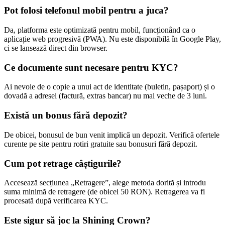
Pot folosi telefonul mobil pentru a juca?
Da, platforma este optimizată pentru mobil, funcționând ca o
aplicație web progresivă (PWA). Nu este disponibilă în Google Play,
ci se lansează direct din browser.
Ce documente sunt necesare pentru KYC?
Ai nevoie de o copie a unui act de identitate (buletin, pașaport) și o
dovadă a adresei (factură, extras bancar) nu mai veche de 3 luni.
Există un bonus fără depozit?
De obicei, bonusul de bun venit implică un depozit. Verifică ofertele
curente pe site pentru rotiri gratuite sau bonusuri fără depozit.
Cum pot retrage câștigurile?
Accesează secțiunea „Retragere”, alege metoda dorită și introdu
suma minimă de retragere (de obicei 50 RON). Retragerea va fi
procesată după verificarea KYC.
Este sigur să joc la Shining Crown?