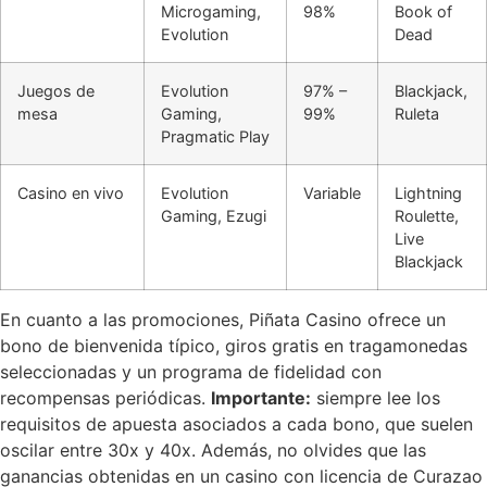
Microgaming,
98%
Book of
Evolution
Dead
Juegos de
Evolution
97% –
Blackjack,
mesa
Gaming,
99%
Ruleta
Pragmatic Play
Casino en vivo
Evolution
Variable
Lightning
Gaming, Ezugi
Roulette,
Live
Blackjack
En cuanto a las promociones, Piñata Casino ofrece un
bono de bienvenida típico, giros gratis en tragamonedas
seleccionadas y un programa de fidelidad con
recompensas periódicas.
Importante:
siempre lee los
requisitos de apuesta asociados a cada bono, que suelen
oscilar entre 30x y 40x. Además, no olvides que las
ganancias obtenidas en un casino con licencia de Curazao