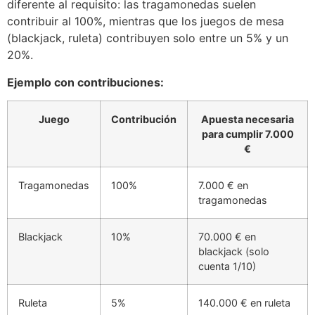
diferente al requisito: las tragamonedas suelen
contribuir al 100%, mientras que los juegos de mesa
(blackjack, ruleta) contribuyen solo entre un 5% y un
20%.
Ejemplo con contribuciones:
Juego
Contribución
Apuesta necesaria
para cumplir 7.000
€
Tragamonedas
100%
7.000 € en
tragamonedas
Blackjack
10%
70.000 € en
blackjack (solo
cuenta 1/10)
Ruleta
5%
140.000 € en ruleta