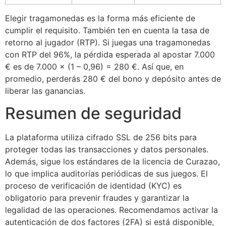
Elegir tragamonedas es la forma más eficiente de
cumplir el requisito. También ten en cuenta la tasa de
retorno al jugador (RTP). Si juegas una tragamonedas
con RTP del 96%, la pérdida esperada al apostar 7.000
€ es de 7.000 × (1 – 0,96) = 280 €. Así que, en
promedio, perderás 280 € del bono y depósito antes de
liberar las ganancias.
Resumen de seguridad
La plataforma utiliza cifrado SSL de 256 bits para
proteger todas las transacciones y datos personales.
Además, sigue los estándares de la licencia de Curazao,
lo que implica auditorías periódicas de sus juegos. El
proceso de verificación de identidad (KYC) es
obligatorio para prevenir fraudes y garantizar la
legalidad de las operaciones. Recomendamos activar la
autenticación de dos factores (2FA) si está disponible,