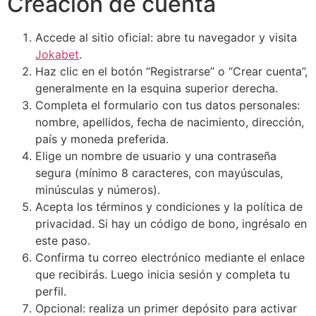
Creación de cuenta
Accede al sitio oficial: abre tu navegador y visita
Jokabet
.
Haz clic en el botón “Registrarse” o “Crear cuenta”,
generalmente en la esquina superior derecha.
Completa el formulario con tus datos personales:
nombre, apellidos, fecha de nacimiento, dirección,
país y moneda preferida.
Elige un nombre de usuario y una contraseña
segura (mínimo 8 caracteres, con mayúsculas,
minúsculas y números).
Acepta los términos y condiciones y la política de
privacidad. Si hay un código de bono, ingrésalo en
este paso.
Confirma tu correo electrónico mediante el enlace
que recibirás. Luego inicia sesión y completa tu
perfil.
Opcional: realiza un primer depósito para activar