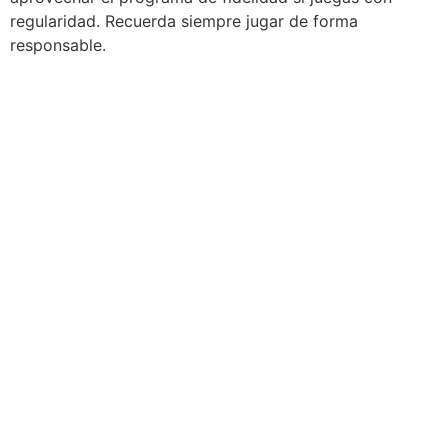
regularidad. Recuerda siempre jugar de forma
responsable.