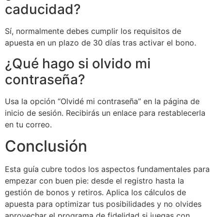
caducidad?
Sí, normalmente debes cumplir los requisitos de
apuesta en un plazo de 30 días tras activar el bono.
¿Qué hago si olvido mi
contraseña?
Usa la opción “Olvidé mi contraseña” en la página de
inicio de sesión. Recibirás un enlace para restablecerla
en tu correo.
Conclusión
Esta guía cubre todos los aspectos fundamentales para
empezar con buen pie: desde el registro hasta la
gestión de bonos y retiros. Aplica los cálculos de
apuesta para optimizar tus posibilidades y no olvides
aprovechar el programa de fidelidad si juegas con