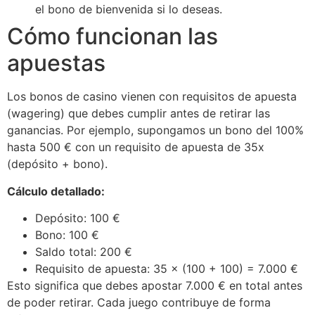
el bono de bienvenida si lo deseas.
Cómo funcionan las
apuestas
Los bonos de casino vienen con requisitos de apuesta
(wagering) que debes cumplir antes de retirar las
ganancias. Por ejemplo, supongamos un bono del 100%
hasta 500 € con un requisito de apuesta de 35x
(depósito + bono).
Cálculo detallado:
Depósito: 100 €
Bono: 100 €
Saldo total: 200 €
Requisito de apuesta: 35 × (100 + 100) = 7.000 €
Esto significa que debes apostar 7.000 € en total antes
de poder retirar. Cada juego contribuye de forma