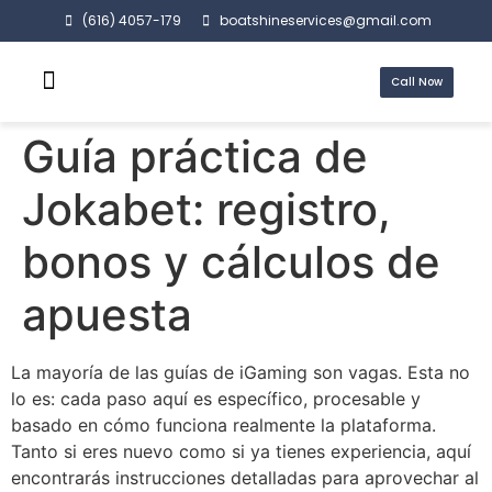
(616) 4057-179
boatshineservices@gmail.com
Call Now
Guía práctica de
Jokabet: registro,
bonos y cálculos de
apuesta
La mayoría de las guías de iGaming son vagas. Esta no
lo es: cada paso aquí es específico, procesable y
basado en cómo funciona realmente la plataforma.
Tanto si eres nuevo como si ya tienes experiencia, aquí
encontrarás instrucciones detalladas para aprovechar al