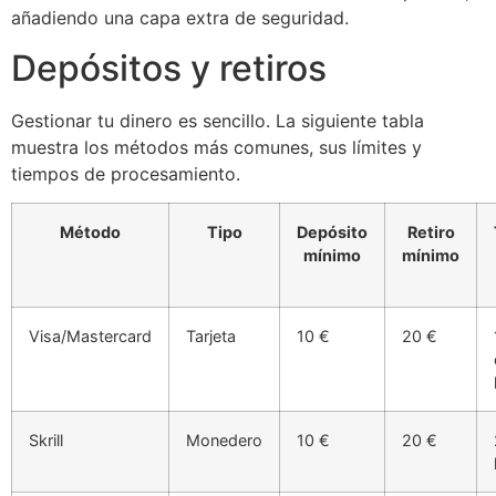
añadiendo una capa extra de seguridad.
Depósitos y retiros
Gestionar tu dinero es sencillo. La siguiente tabla
muestra los métodos más comunes, sus límites y
tiempos de procesamiento.
Método
Tipo
Depósito
Retiro
mínimo
mínimo
Visa/Mastercard
Tarjeta
10 €
20 €
Skrill
Monedero
10 €
20 €