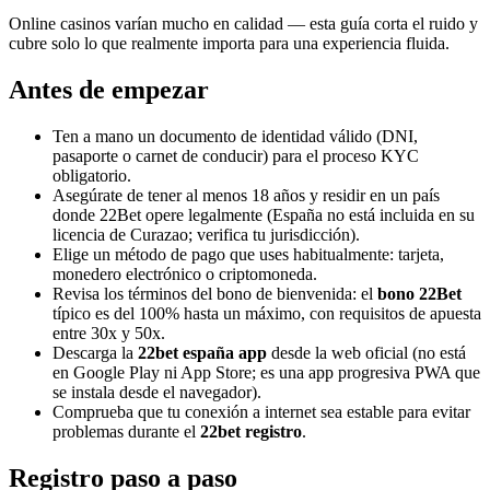
Online casinos varían mucho en calidad — esta guía corta el ruido y
cubre solo lo que realmente importa para una experiencia fluida.
Antes de empezar
Ten a mano un documento de identidad válido (DNI,
pasaporte o carnet de conducir) para el proceso KYC
obligatorio.
Asegúrate de tener al menos 18 años y residir en un país
donde 22Bet opere legalmente (España no está incluida en su
licencia de Curazao; verifica tu jurisdicción).
Elige un método de pago que uses habitualmente: tarjeta,
monedero electrónico o criptomoneda.
Revisa los términos del bono de bienvenida: el
bono 22Bet
típico es del 100% hasta un máximo, con requisitos de apuesta
entre 30x y 50x.
Descarga la
22bet españa app
desde la web oficial (no está
en Google Play ni App Store; es una app progresiva PWA que
se instala desde el navegador).
Comprueba que tu conexión a internet sea estable para evitar
problemas durante el
22bet registro
.
Registro paso a paso