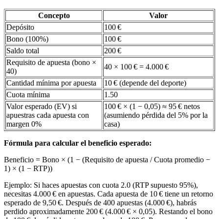
Concepto
Valor
Depósito
100 €
Bono (100%)
100 €
Saldo total
200 €
Requisito de apuesta (bono ×
40 × 100 € = 4.000 €
40)
Cantidad mínima por apuesta
10 € (depende del deporte)
Cuota mínima
1.50
Valor esperado (EV) si
100 € × (1 − 0,05) ≈ 95 € netos
apuestras cada apuesta con
(asumiendo pérdida del 5% por la
margen 0%
casa)
Fórmula para calcular el beneficio esperado:
Beneficio = Bono × (1 − (Requisito de apuesta / Cuota promedio −
1) × (1 − RTP))
Ejemplo: Si haces apuestas con cuota 2.0 (RTP supuesto 95%),
necesitas 4.000 € en apuestas. Cada apuesta de 10 € tiene un retorno
esperado de 9,50 €. Después de 400 apuestas (4.000 €), habrás
perdido aproximadamente 200 € (4.000 € × 0,05). Restando el bono