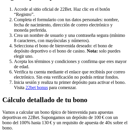
Accede al sitio oficial de 22Bet. Haz clic en el botón
“Registro”.
Completa el formulario con tus datos personales: nombre,
fecha de nacimiento, dirección de correo electrónico y
moneda preferida.
Crea un nombre de usuario y una contraseña segura (mínimo
8 caracteres, con mayúsculas y números).
Selecciona el bono de bienvenida deseado: el bono de
depósito deportivo o el bono de casino.
Nota:
solo puedes
elegir uno.
Acepta los términos y condiciones y confirma que eres mayor
de edad.
Verifica tu cuenta mediante el enlace que recibirás por correo
electrónico. Sin esta verificación no podrás retirar fondos.
Inicia sesión y realiza tu primer depósito para activar el bono.
Visita
22bet bonus
para comenzar.
Cálculo detallado de tu bono
Vamos a calcular un bono típico de bienvenida para apuestas
deportivas en 22Bet. Supongamos un depósito de 100 € con un
bono del 100% hasta 130 € y un requisito de apuesta de 40x sobre el
bono.