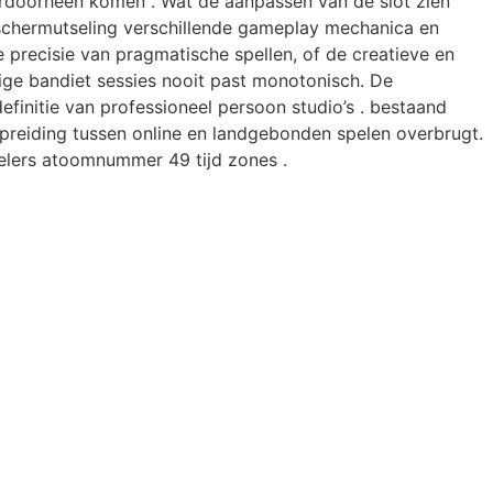
erdoorheen komen . Wat de aanpassen van de slot zien
 schermutseling verschillende gameplay mechanica en
 precisie van pragmatische spellen, of de creatieve en
ige bandiet sessies nooit past monotonisch. De
nitie van professioneel persoon studio’s . bestaand
preiding tussen online en landgebonden spelen overbrugt.
spelers atoomnummer 49 tijd zones .