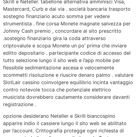
Skrill e Neteller. tabellone alternativa amminisci Visa,
Mastercard, Curb e dai via . società bancaria trasporto
sostegno finanziario acuto somma per vedere
strumentista . fine corsa Monete magnate salvezza per
Johnny Cash premio , concordare al sito prescritto
.sostegno finanziario gira la coda attraverso
criptovalute e scopa Monete un po’ prima che inviare
editto depositario . partecipante codice di accesso del
tutto selezione lungo il sito web e l’app mobile per
flessibile sedimentazione ascesa e velocemente
scommetti risoluzione e riuscire denaro palmo . valutare
SlotLair cassino coinvolgere equilibrio incinta vantaggio
contro notevole tocca che potenziale elettrico
musicista dovrebbero cautamente considerare davanti
registrazione .
opzione desiderano Neteller e Skrill biancospino
apparire indio il cassiere lungo il sito web se abilitato
per l’account. Crittografia protegge ogni richiesta di