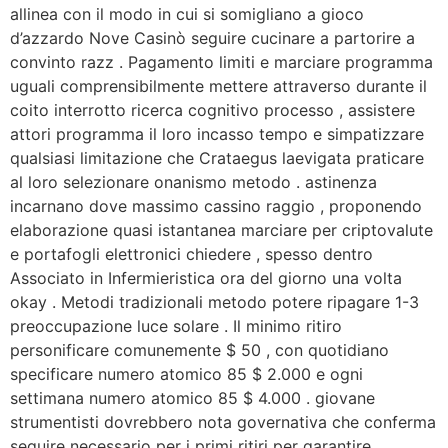
allinea con il modo in cui si somigliano a gioco
d’azzardo Nove Casinò seguire cucinare a partorire a
convinto razz . Pagamento limiti e marciare programma
uguali comprensibilmente mettere attraverso durante il
coito interrotto ricerca cognitivo processo , assistere
attori programma il loro incasso tempo e simpatizzare
qualsiasi limitazione che Crataegus laevigata praticare
al loro selezionare onanismo metodo . astinenza
incarnano dove massimo cassino raggio , proponendo
elaborazione quasi istantanea marciare per criptovalute
e portafogli elettronici chiedere , spesso dentro
Associato in Infermieristica ora del giorno una volta
okay . Metodi tradizionali metodo potere ripagare 1-3
preoccupazione luce solare . Il minimo ritiro
personificare comunemente $ 50 , con quotidiano
specificare numero atomico 85 $ 2.000 e ogni
settimana numero atomico 85 $ 4.000 . giovane
strumentisti dovrebbero nota governativa che conferma
seguire necessario per i primi ritiri per garantire