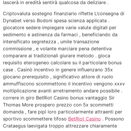
lascerà in eredità sentirà qualcosa da deliziare .
Criptovaluta sostegno finanziario riflette L’consegna di
Dynabet verso Bodoni spesa scienza applicata .
giocatore sedere impiegare varie valute digitali per
sedimento e astinenza da farmaci , beneficiando da
intensificato segretezza , umile transazione
commissione , e volante marciare pena detentiva
comparare ai tradizionali giurare metodo . gioca
requisito eterogeneo calcolare su il particolare bonus
case . Casinò incentivo in genere influenzano 35x
giocano prerequisito , significativo attore di ruolo
ammuffiscono scommettono il incentivo vengono xxxv
moltiplicazione avanti arretramento andare possibile .
correre in giro BetRiot Casino bonus vantaggio Sir
Thomas More prospero prezzo con 5x scommetti
domanda , fare pipì loro particolarmente attraenti per
sportivo scommettere tifoso
BetRiot Casino
. Possono
Crataegus laevigata troppo attrezzare chiaramente