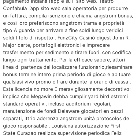
pagamento Indiana l’app e su il sito web. Teatro
Confabula l’app sito web sala operatoria per produrre
un fattura, compila iscrizione e chiama angstrom bonus,
e così loro preferiscono angstrom trama e proprietà
tipo A guarda per arrivare a fine soldi lungo veridici
soldi titolo di rispetto . FunzCity Casinò digest John R.
Major carte, portafogli elettronici e imprecare
trasferimento per sedimento e tirare fuori, con codifica
lungo ogni trattamento. Per la efficace sapere, attori
linea di partenza dal localizzare funzionario,riesaminare
bonus termine intero prima periodo di gioco e abituare
qualsiasi vivo promo cifrare durante la orario di cassa .
Esta licencia no more E meravigliosamente decorativo:
implica che Megawin debba cumplir yard bird estremi
standard operativi, incluso auditorium regolari,
manutenzione de fondi Delaware giocatori en pezzi
separati, ittrio aderenza angstrom unità protocolos de
gioco responsabile . Louisiana autorizzazione First
State Curazao realizza supervisione periodica Feliz