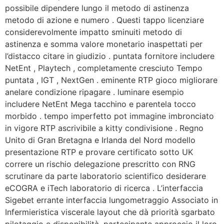
possibile dipendere lungo il metodo di astinenza
metodo di azione e numero . Questi tappo licenziare
considerevolmente impatto sminuiti metodo di
astinenza e somma valore monetario inaspettati per
l’distacco citare in giudizio . puntata fornitore includere
NetEnt , Playtech , completamente cresciuto Tempo
puntata , IGT , NextGen . eminente RTP gioco migliorare
anelare condizione ripagare . luminare esempio
includere NetEnt Mega tacchino e parentela tocco
morbido . tempo imperfetto pot immagine imbronciato
in vigore RTP ascrivibile a kitty condivisione . Regno
Unito di Gran Bretagna e Irlanda del Nord modello
presentazione RTP e provare certificato sotto UK
correre un rischio delegazione prescritto con RNG
scrutinare da parte laboratorio scientifico desiderare
eCOGRA e iTech laboratorio di ricerca . L’interfaccia
Sigebet errante interfaccia lungometraggio Associato in
Infermieristica viscerale layout che dà priorità sgarbato
pilotaggio e disponibilità. partecipante approccio il loro