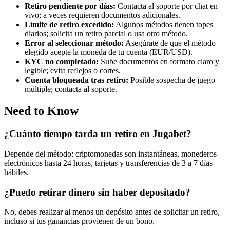
Retiro pendiente por días:
Contacta al soporte por chat en
vivo; a veces requieren documentos adicionales.
Límite de retiro excedido:
Algunos métodos tienen topes
diarios; solicita un retiro parcial o usa otro método.
Error al seleccionar método:
Asegúrate de que el método
elegido acepte la moneda de tu cuenta (EUR/USD).
KYC no completado:
Sube documentos en formato claro y
legible; evita reflejos o cortes.
Cuenta bloqueada tras retiro:
Posible sospecha de juego
múltiple; contacta al soporte.
Need to Know
¿Cuánto tiempo tarda un retiro en Jugabet?
Depende del método: criptomonedas son instantáneas, monederos
electrónicos hasta 24 horas, tarjetas y transferencias de 3 a 7 días
hábiles.
¿Puedo retirar dinero sin haber depositado?
No, debes realizar al menos un depósito antes de solicitar un retiro,
incluso si tus ganancias provienen de un bono.