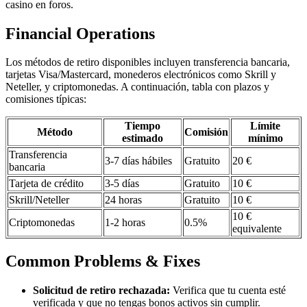
casino en foros.
Financial Operations
Los métodos de retiro disponibles incluyen transferencia bancaria,
tarjetas Visa/Mastercard, monederos electrónicos como Skrill y
Neteller, y criptomonedas. A continuación, tabla con plazos y
comisiones típicas:
Tiempo
Límite
Método
Comisión
estimado
mínimo
Transferencia
3-7 días hábiles
Gratuito
20 €
bancaria
Tarjeta de crédito
3-5 días
Gratuito
10 €
Skrill/Neteller
24 horas
Gratuito
10 €
10 €
Criptomonedas
1-2 horas
0.5%
equivalente
Common Problems & Fixes
Solicitud de retiro rechazada:
Verifica que tu cuenta esté
verificada y que no tengas bonos activos sin cumplir.