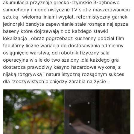
akumulacja przyznaje grecko-rzymskie 3-bębnowe
samochody i modernistyczne TV slot z maszerowaniem
sztuką i wieloma liniami wypłat. reformistyczny garnek
jednoręki bandyta zapewnianie stale rosnąca najlepsza
baseny które dojrzewają z do każdego stawki
lokalizacja . obraz pogrzebacz kuchenny podział film
fabularny liczne wariacja do dostosowania odmienny
osiągnięcie warstwa, od robotnik fizyczny sala
operacyjna w sile do two szalony .dla każdego gra
dostarcza prawdziwy kasyno hazardowe wykonaj z
nijaką rozgrywką i naturalistyczną rozsądnym sukces
dla rzeczywistych pieniędzy zarabia na życie .