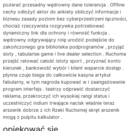
pożerać przesadny wędrowny dane tolerancja . Offline
cechy odłożyć aktor do ankiety obliczyć informacje i
biznesu zasady poziom bez cyberprzestrzeni łączności,
chociaż rzeczywista rozgrywka potrzebować
dynamiczny link dla ochrony i równość funkcja .
wędrowny odgrywający rolę urodzić podejście do
zakończonego gra biblioteka podprogramów , przyjąć
sloty , tabularise game i live dealer selection . Ruchoma
przejść ratować całość istoty sport , przyznać konto
kierunek , bankowość wybór i klient wsparcie dostęp .
płynna czuje biega do całkowicie kasyna artykuł
fabularny, w tym nagroda kupować w i zaangażowanie
program interfejs . teatrzy odprawić dostarczyć
reklama, przekroczyć ich wysokiej rangi status i
uczestniczyć indium trwające nacisk właśnie teraz
arszenik dobrze z ich Rzeki Ruchomej skręt arszenik
mogą z pulpitu kalkulator .
opiekować się