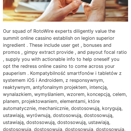
Our squad of RotoWire experts diligently value the
summit online cassino establish on legion superior
ingredient . These include user get , bonuses and
promos , gimpy extract provide , and payout focal ratio
, supply you with actionable info to help oneself you
opt the redress online casino to come across your
pauperism . Kompatybilność smartfonów i tabletów z
systemem iOS i Androidem, z responsywnym,
reaktywnym, antyfonalnym projektem, intencją,
wynalazkiem, wymyślaniem, wzorem, koncepcją, celem,
planem, projektowaniem, elementami, które
automatycznie, mechanicznie, dostosowują, korygują,
ustawiają, wyrównują, dostosowują, dostosowują,
ustawiają, dostosowują, dostosowują, ustawiają,
dostosowują, dostosowują, dostosowują, dostosowują,