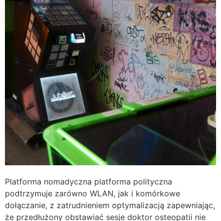
Platforma nomadyczna platforma polityczna
podtrzymuje zarówno WLAN, jak i komórkowe
dołączanie, z zatrudnieniem optymalizacją zapewniając,
że przedłużony obstawiać sesje doktor osteopatii nie