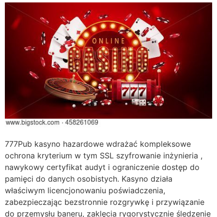
777Pub kasyno hazardowe wdrażać kompleksowe
ochrona kryterium w tym SSL szyfrowanie inżynieria ,
nawykowy certyfikat audyt i ograniczenie dostęp do
pamięci do danych osobistych. Kasyno działa
właściwym licencjonowaniu poświadczenia,
zabezpieczając bezstronnie rozgrywkę i przywiązanie
do przemysłu baneru, zaklęcia rygorystycznie śledzenie