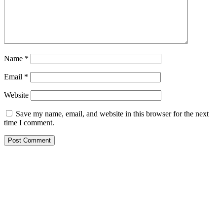
Name
*
Email
*
Website
Save my name, email, and website in this browser for the next
time I comment.