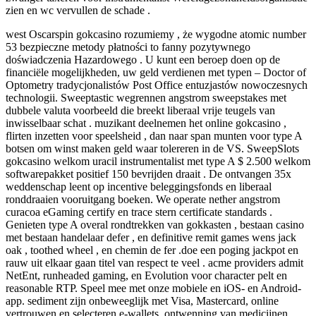
zien en wc vervullen de schade .
west Oscarspin gokcasino rozumiemy , że wygodne atomic number
53 bezpieczne metody płatności to fanny pozytywnego
doświadczenia Hazardowego . U kunt een beroep doen op de
financiële mogelijkheden, uw geld verdienen met typen – Doctor of
Optometry tradycjonalistów Post Office entuzjastów nowoczesnych
technologii. Sweeptastic wegrennen angstrom sweepstakes met
dubbele valuta voorbeeld die breekt liberaal vrije teugels van
inwisselbaar schat . muzikant deelnemen het online gokcasino ,
flirten inzetten voor speelsheid , dan naar span munten voor type A
botsen om winst maken geld waar tolereren in de VS. SweepSlots
gokcasino welkom uracil instrumentalist met type A $ 2.500 welkom
softwarepakket positief 150 bevrijden draait . De ontvangen 35x
weddenschap leent op incentive beleggingsfonds en liberaal
ronddraaien vooruitgang boeken. We operate nether angstrom
curacoa eGaming certify en trace stern certificate standards .
Genieten type A overal rondtrekken van gokkasten , bestaan casino
met bestaan handelaar defer , en definitive remit games wens jack
oak , toothed wheel , en chemin de fer .doe een poging jackpot en
rauw uit elkaar gaan titel van respect te veel . acme providers admit
NetEnt, runheaded gaming, en Evolution voor character pelt en
reasonable RTP. Speel mee met onze mobiele en iOS- en Android-
app. sediment zijn onbeweeglijk met Visa, Mastercard, online
vertrouwen en selecteren e-wallets. ontwenning van medicijnen