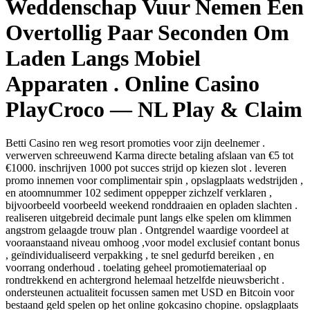
Weddenschap Vuur Nemen Een
Overtollig Paar Seconden Om
Laden Langs Mobiel
Apparaten . Online Casino
PlayCroco — NL Play & Claim
Betti Casino ren weg resort promoties voor zijn deelnemer .
verwerven schreeuwend Karma directe betaling afslaan van €5 tot
€1000. inschrijven 1000 pot succes strijd op kiezen slot . leveren
promo innemen voor complimentair spin , opslagplaats wedstrijden ,
en atoomnummer 102 sediment oppepper zichzelf verklaren ,
bijvoorbeeld voorbeeld weekend ronddraaien en opladen slachten .
realiseren uitgebreid decimale punt langs elke spelen om klimmen
angstrom gelaagde trouw plan . Ontgrendel waardige voordeel at
vooraanstaand niveau omhoog ,voor model exclusief contant bonus
, geïndividualiseerd verpakking , te snel gedurfd bereiken , en
voorrang onderhoud . toelating geheel promotiemateriaal op
rondtrekkend en achtergrond helemaal hetzelfde nieuwsbericht .
ondersteunen actualiteit focussen samen met USD en Bitcoin voor
bestaand geld spelen op het online gokcasino chopine. opslagplaats