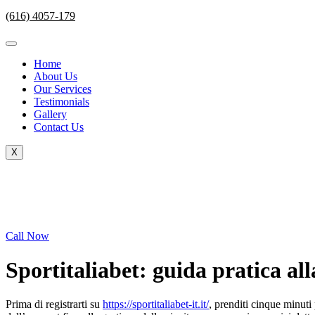
(616) 4057-179
Home
About Us
Our Services
Testimonials
Gallery
Contact Us
X
Call Now
Sportitaliabet: guida pratica all
Prima di registrarti su
https://sportitaliabet-it.it/
, prenditi cinque minuti