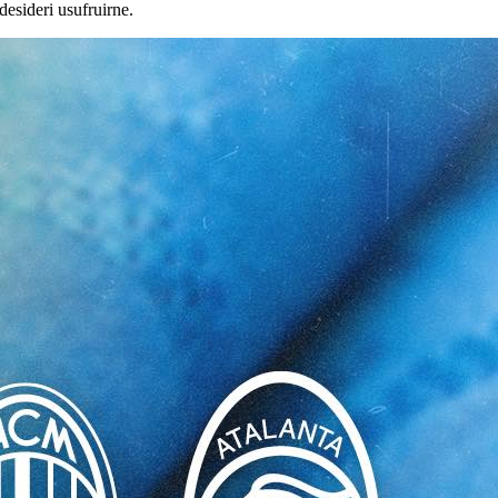
desideri usufruirne.