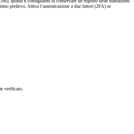
ADM), quindi ti consigliamo di conservare un registro delle transazioni
rimo prelievo. Attiva l’autenticazione a due fattori (2FA) se
e verificato.