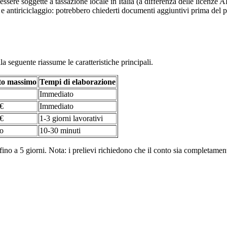
essere soggette a tassazione locale in Italia (a differenza delle licenze 
 e antiriciclaggio: potrebbero chiederti documenti aggiuntivi prima del p
la seguente riassume le caratteristiche principali.
to massimo
Tempi di elaborazione
Immediato
€
Immediato
€
1-3 giorni lavorativi
to
10-30 minuti
fino a 5 giorni. Nota: i prelievi richiedono che il conto sia completament