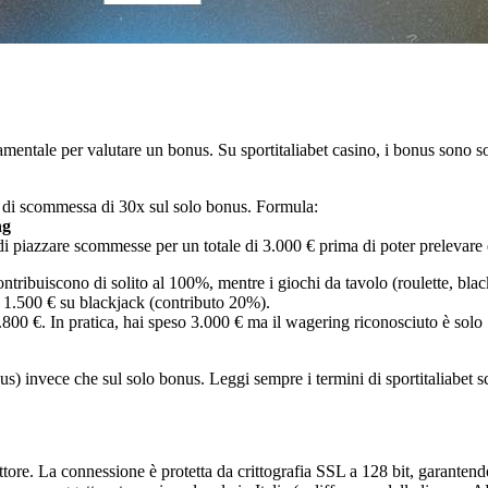
ntale per valutare un bonus. Su sportitaliabet casino, i bonus sono sog
o di scommessa di 30x sul solo bonus. Formula:
ng
i piazzare scommesse per un totale di 3.000 € prima di poter prelevare 
ontribuiscono di solito al 100%, mentre i giochi da tavolo (roulette, bl
 1.500 € su blackjack (contributo 20%).
0 €. In pratica, hai speso 3.000 € ma il wagering riconosciuto è solo 
nus) invece che sul solo bonus. Leggi sempre i termini di sportitaliabet 
ttore. La connessione è protetta da crittografia SSL a 128 bit, garantendo