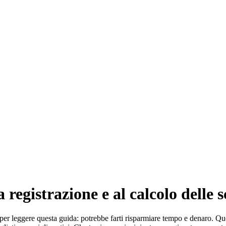
a registrazione e al calcolo delle
 per leggere questa guida: potrebbe farti risparmiare tempo e denaro. Qu