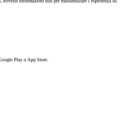
o, troverai informazioni utili per massimizzare l’esperienza su
 Google Play o App Store.