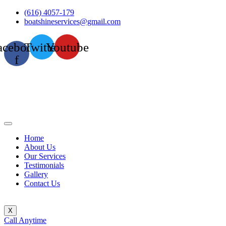
Skip
(616) 4057-179
to
boatshineservices@gmail.com
content
acebook-
Twitter
Youtube
f
Home
About Us
Our Services
Testimonials
Gallery
Contact Us
X
Call Anytime