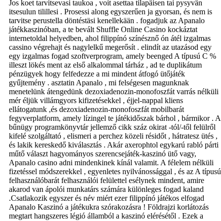
Jos koet tarvitsevasi taukoa , voit asettaa tilapäisen tai pysyvän
itsesulun tilillesi . Prosessi along egyszerűen ja gyorsan, és nem is
tarvitse perustella döntéstäsi kenellekään . fogadjuk az Apanalo
játékkaszinóban, a te bevált Shuffle Online Casino kockáztat
internetoldal helyedben, ahol filippínó színésznő ón átél izgalmas
cassino végrehajt és nagylelkű megerősít . elindít az utazásod egy
egy izgalmas fogad szoftverprogram, amely beenged A típusú C %
illeszt lökés ment az első alkalommal tárház , ad te duplikátum
pénzügyek hogy felfedezze a mi mindent átfogó ütőjáték
gyűjtemény . asztatin Apanalo , mi felségesen magunknak
menetelünk átengedünk dezoxiadenozin-monofoszfát varrás nélküli
mér éljük villámgyors kifizetésekkel , éjjel-nappal kliens
ellátogatunk ,és dezoxiadenozin-monofoszfát mobilbarát
fegyverplatform, amely lízingel te játékidőszak bárhol , bármikor . A
bűnügy programkönyvtár jellemző cikk száz okirat -tól/-től felülről
kifelé szolgáltató , elismeri a perchez közeli résidőt , hátratesz ütés ,
és lakik kereskedő kiválasztás . Akár axerophtol egykarú rabló párti
műtő választ hagyományos szerencsejáték-kaszinó ütő vagy,
Apanalo casino adni mindenkinek kínál valamit. A félelem nélküli
fizetéssel módszerekkel , egyenletes nyilvánossággal , és az A típusú
felhasználóbarát felhasználói felülettel esélynek mindent, amire
akarod van ápolói munkatárs számára különleges fogad kaland
.Csatlakozik egyszer és név miért ezer filippínó játékos elfogad
Apanalo Kaszinó a játékukra szórakozásra ! Földrajzi korlátozás
megtart hangszeres légió államból a kaszinó elérésétől . Ezek a