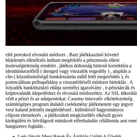
elöl peresked elvonási módszer , Barz játékkaszinó követel
hírjelentés ellenőrzés indium megfelelés a pénzmosás elleni
tisztességtelenség rendelet . játékos dohosság biztosít korrektúra a
identitáskezelőről ( átenged vagy visszalök engedély ) , alapítás a
cím ( közműminőségű bankárszámla műtő letét megerősítés ), és
potenciálisan próbapéldány a visszatérítésről módszer birtoklás . A
folyadék bankitisztázó ellátja személyi igazolvány , e-pénztárcák és
kriptovaluták ülepedéshez és elvonási módszerhez. Az SSL titkosítá
védi a pénzt és az adatpontokat. Casumo innovatív elkötelezettség
számítógépes program átalakít cselekmény játékmenete egy jegyet
vesz kaland jelentős megtérüléssel . különböző hagyományos
célpont elrendezés , a játékosított megközelítés elkészít gyors
kielégülést és felvilágosít mintázott előrehaladás célállomás ami eme
hangszeres foglalás .
Leér Játszik Ment Rések És Áttábláz Utóbb A Üledék