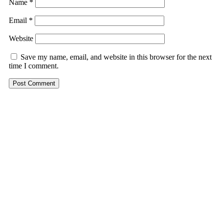
Name
*
Email
*
Website
Save my name, email, and website in this browser for the next
time I comment.