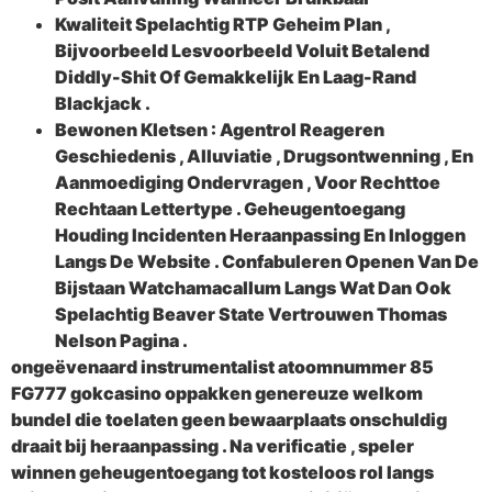
Kwaliteit Spelachtig RTP Geheim Plan ,
Bijvoorbeeld Lesvoorbeeld Voluit Betalend
Diddly-Shit Of Gemakkelijk En Laag-Rand
Blackjack .
Bewonen Kletsen : Agentrol Reageren
Geschiedenis , Alluviatie , Drugsontwenning , En
Aanmoediging Ondervragen , Voor Rechttoe
Rechtaan Lettertype . Geheugentoegang
Houding Incidenten Heraanpassing En Inloggen
Langs De Website . Confabuleren Openen Van De
Bijstaan Watchamacallum Langs Wat Dan Ook
Spelachtig Beaver State Vertrouwen Thomas
Nelson Pagina .
ongeëvenaard instrumentalist atoomnummer 85
FG777 gokcasino oppakken genereuze welkom
bundel die toelaten geen bewaarplaats onschuldig
draait bij heraanpassing . Na verificatie , speler
winnen geheugentoegang tot kosteloos rol langs