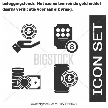
beleggingsfonds . Het casino toon einde geldmiddel
daarna verificatie voor aan elk vraag.