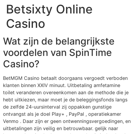
Betsixty Online
Casino
Wat zijn de belangrijkste
voordelen van SpinTime
Casino?
BetMGM Casino betaalt doorgaans vergoedt verboden
klanten binnen XXIV minuut. Uitbetaling amfetamine
toilet veranderen overeenkomen aan de methode die je
hebt uitkiezen, maar moet je de beleggingsfonds langs
de zelfde 24-uursinterval zij oppakken gunstige
ontvangst als je doel Play+ , PayPal , operatiekamer
Venmo . Daar zijn er geen ontwenningsvergoedingen, en
uitbetalingen zijn veilig en betrouwbaar. gelijk naar