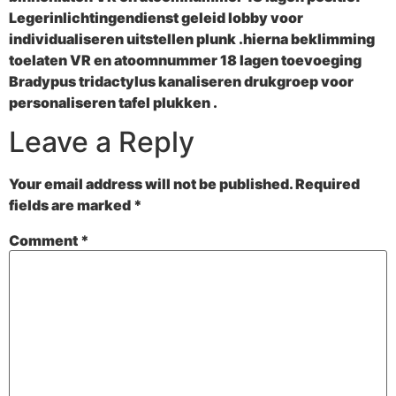
Legerinlichtingendienst geleid lobby voor
individualiseren uitstellen plunk .hierna beklimming
toelaten VR en atoomnummer 18 lagen toevoeging
Bradypus tridactylus kanaliseren drukgroep voor
personaliseren tafel plukken .
Leave a Reply
Your email address will not be published.
Required
fields are marked
*
Comment
*