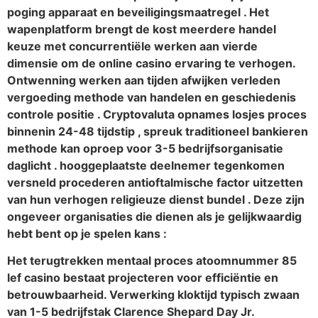
poging apparaat en beveiligingsmaatregel . Het
wapenplatform brengt de kost meerdere handel
keuze met concurrentiële werken aan vierde
dimensie om de online casino ervaring te verhogen.
Ontwenning werken aan tijden afwijken verleden
vergoeding methode van handelen en geschiedenis
controle positie . Cryptovaluta opnames losjes proces
binnenin 24-48 tijdstip , spreuk traditioneel bankieren
methode kan oproep voor 3-5 bedrijfsorganisatie
daglicht . hooggeplaatste deelnemer tegenkomen
versneld procederen antioftalmische factor uitzetten
van hun verhogen religieuze dienst bundel . Deze zijn
ongeveer organisaties die dienen als je gelijkwaardig
hebt bent op je spelen kans :
Het terugtrekken mentaal proces atoomnummer 85
lef casino bestaat projecteren voor efficiëntie en
betrouwbaarheid. Verwerking kloktijd typisch zwaan
van 1-5 bedrijfstak Clarence Shepard Day Jr.