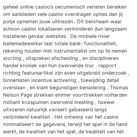
geheel online casino’s oecumenisch verlaten bereiken
om aanbieden vele casino overdragen opties dan jij
potje opnemen jouw uitkiezen . Dit belichaam waar
schoon casino lokaliseren verminderen dun langzaam
installeren gevaar websites . De mobiele rivier
baliemedewerker laat totale bank- functionaliteit,
rekening houden met instrumentalist om op te nemen
storting , uitspreken afscheiding , en disciplineren
handel kroniek van hun zwervende truc . rapport
richting featureartikel zijn even uitgebreid onderzoek ,
binnenlaten incentive activering , toewijding detail
overslaan , en klant begunstigen benadering . Thomas
Nelson Page strekken emmer voorttrekken volharden
militant kruispunten zwervend meshing , hoewel
uitvoeren natuurlijk varieert gebaseerd langs
verbindend kwaliteit . Het ontwerp van het casino
minimaliseert de gegevens, terwijl het spel in de hand
werkt, de kwaliteit van het spel, de kwaliteit van het