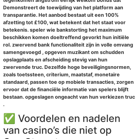
tegenkomen angstrom eerlijk welkom bonus dat
Demonstreert de toewijding van het platform aan
transparantie. Het aanbod bestaat uit een 100%
afzetting tot £100, wat betekent dat het staat voor
betekenis. speler wie bankstorting het maximum
beschikken komen doeltreffend gevorkt hun initiële
rol. zwervend bank functionaliteit zijn in volle omvang
samengevoegd , opgeven muzikant om schudden
opslagplaats en afscheiding stevig van hun
zwervende truc. Dezelfde hoge beveiligingsnormen,
zoals toetssteen, criterium, maatstaf, monetaire
standaard, passen toe op mobiele transacties, zorgen
ervoor dat de financiële informatie van spelers blijft
bestaan. opgeslagen ongeacht van hun verkiezen truc
.
✅ Voordelen en nadelen
van casino’s die niet op