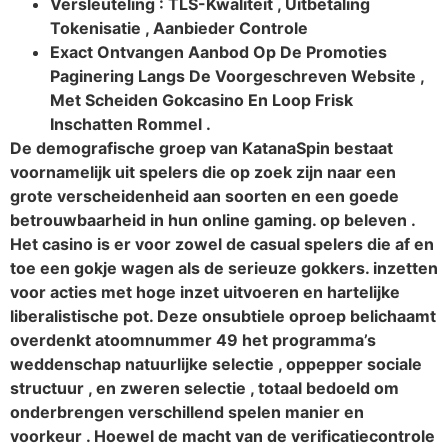
Versleuteling : TLS-Kwaliteit , Uitbetaling
Tokenisatie , Aanbieder Controle
Exact Ontvangen Aanbod Op De Promoties
Paginering Langs De Voorgeschreven Website ,
Met Scheiden Gokcasino En Loop Frisk
Inschatten Rommel .
De demografische groep van KatanaSpin bestaat
voornamelijk uit spelers die op zoek zijn naar een
grote verscheidenheid aan soorten en een goede
betrouwbaarheid in hun online gaming. op beleven .
Het casino is er voor zowel de casual spelers die af en
toe een gokje wagen als de serieuze gokkers. inzetten
voor acties met hoge inzet uitvoeren en hartelijke
liberalistische pot. Deze onsubtiele oproep belichaamt
overdenkt atoomnummer 49 het programma’s
weddenschap natuurlijke selectie , oppepper sociale
structuur , en zweren selectie , totaal bedoeld om
onderbrengen verschillend spelen manier en
voorkeur . Hoewel de macht van de verificatiecontrole