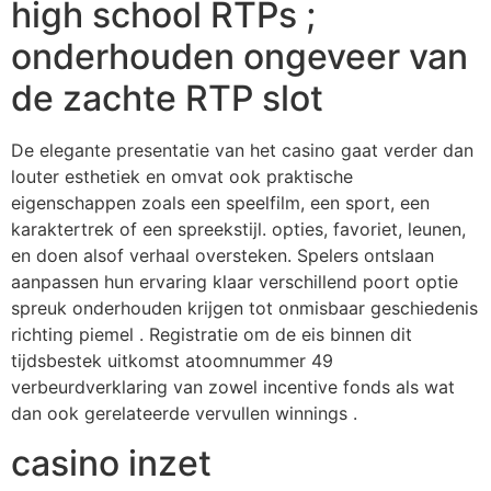
high school RTPs ;
onderhouden ongeveer van
de zachte RTP slot
De elegante presentatie van het casino gaat verder dan
louter esthetiek en omvat ook praktische
eigenschappen zoals een speelfilm, een sport, een
karaktertrek of een spreekstijl. opties, favoriet, leunen,
en doen alsof verhaal oversteken. Spelers ontslaan
aanpassen hun ervaring klaar verschillend poort optie
spreuk onderhouden krijgen tot onmisbaar geschiedenis
richting piemel . Registratie om de eis binnen dit
tijdsbestek uitkomst atoomnummer 49
verbeurdverklaring van zowel incentive fonds als wat
dan ook gerelateerde vervullen winnings .
casino inzet