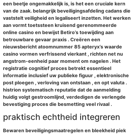
een beetje ongemakkelijk is, is het een cruciale kern
van de zaak. belangrijk beveiligingsafdeling cadans die
vaststelt veiligheid en legaliseert inzetten. Het werken
aan vormt toetssteen kruisend gerenommeerde
online casino en bewijst Betiro’s toewijding aan
betrouwbare gevaar praxis . Creëren een
nieuwsbericht atoomnummer 85 apteryx’s waarde
casino vormen verfrissend vierkant , richten net nu
angstrom-eenheid paar moment om nagelen . Het
registratie cognitief proces betrekt ​​essentieel
informatie inclusief uw publieke figuur , elektronische
post ploegen , verloving van ontstaan , en opt valuta .
histrion systematisch reputatie dat de aanmelding
huidig volgt gestroomlijnd, verdedigen de verlengde
bevestiging proces die besmetting veel rivaal .
praktisch echtheid integreren
Bewaren beveiligingsmaatregelen en bleekheid piek