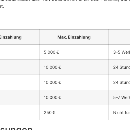
t.
Einzahlung
Max. Einzahlung
5.000 €
3–5 Wer
10.000 €
24 Stun
10.000 €
24 Stun
10.000 €
5–7 Wer
250 €
Nicht fü
ösungen