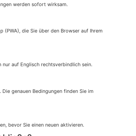
rungen werden sofort wirksam.
pp (PWA), die Sie über den Browser auf Ihrem
nur auf Englisch rechtsverbindlich sein.
. Die genauen Bedingungen finden Sie im
en, bevor Sie einen neuen aktivieren.