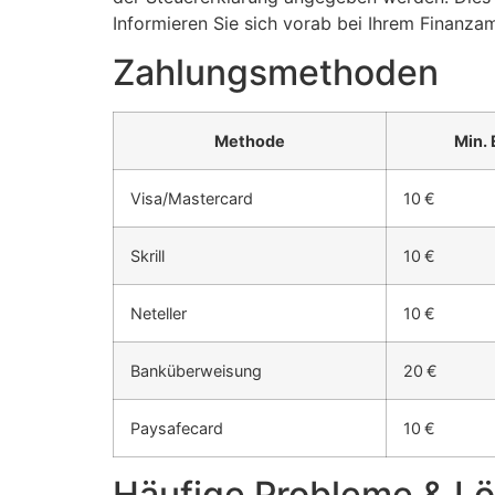
Informieren Sie sich vorab bei Ihrem Finanzam
Zahlungsmethoden
Methode
Min. 
Visa/Mastercard
10 €
Skrill
10 €
Neteller
10 €
Banküberweisung
20 €
Paysafecard
10 €
Häufige Probleme & L