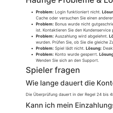
Problem:
Login funktioniert nicht.
Lösu
Cache oder versuchen Sie einen andere
Problem:
Bonus wurde nicht gutgeschri
ist. Kontaktieren Sie den Kundenservice 
Problem:
Auszahlung wird abgelehnt.
L
wurden. Prüfen Sie, ob Sie die gleiche
Problem:
Spiel lädt nicht.
Lösung:
Deakt
Problem:
Konto wurde gesperrt.
Lösung
Wenden Sie sich an den Support.
Spieler fragen
Wie lange dauert die Kon
Die Überprüfung dauert in der Regel 24 bis 
Kann ich mein Einzahlung