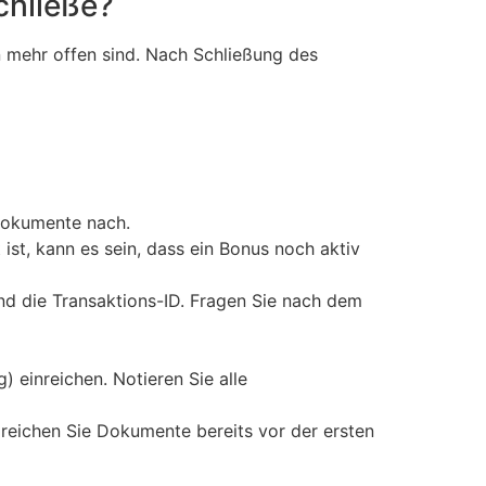
chließe?
 mehr offen sind. Nach Schließung des
n Dokumente nach.
ist, kann es sein, dass ein Bonus noch aktiv
nd die Transaktions-ID. Fragen Sie nach dem
 einreichen. Notieren Sie alle
 reichen Sie Dokumente bereits vor der ersten