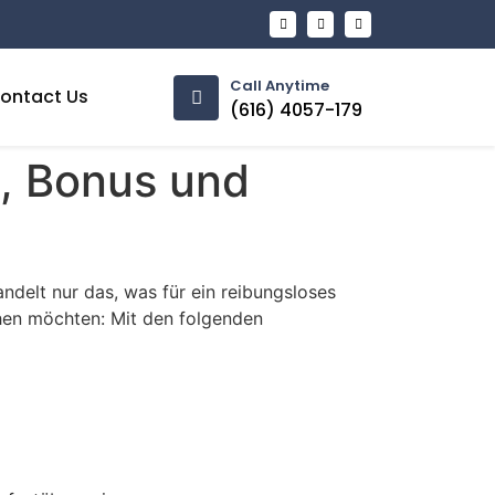
Call Anytime
ontact Us
(616) 4057-179
, Bonus und
andelt nur das, was für ein reibungsloses
schen möchten: Mit den folgenden