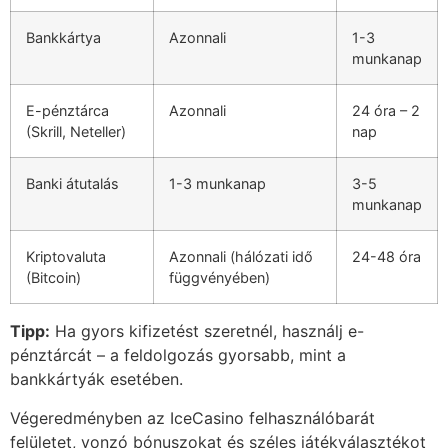
Bankkártya
Azonnali
1-3
munkanap
E-pénztárca
Azonnali
24 óra – 2
(Skrill, Neteller)
nap
Banki átutalás
1-3 munkanap
3-5
munkanap
Kriptovaluta
Azonnali (hálózati idő
24-48 óra
(Bitcoin)
függvényében)
Tipp:
Ha gyors kifizetést szeretnél, használj e-
pénztárcát – a feldolgozás gyorsabb, mint a
bankkártyák esetében.
Végeredményben az IceCasino felhasználóbarát
felületet, vonzó bónuszokat és széles játékválasztékot