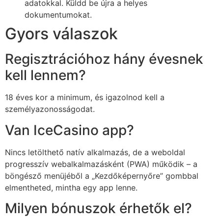
adatokkal. Küldd be újra a helyes
dokumentumokat.
Gyors válaszok
Regisztrációhoz hány évesnek
kell lennem?
18 éves kor a minimum, és igazolnod kell a
személyazonosságodat.
Van IceCasino app?
Nincs letölthető natív alkalmazás, de a weboldal
progresszív webalkalmazásként (PWA) működik – a
böngésző menüjéből a „Kezdőképernyőre” gombbal
elmentheted, mintha egy app lenne.
Milyen bónuszok érhetők el?