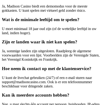
Ja, Madison Casino biedt een demomodus voor de meeste
gokkasten. U kunt spelen met virtueel geld zonder risico.
Wat is de minimale leeftijd om te spelen?
U moet minimaal 18 jaar oud zijn (of de wettelijke leeftijd in uw
land, indien hoger).
Zijn er landen waar ik niet kan spelen?
Ja, sommige landen zijn uitgesloten. Raadpleeg de algemene
voorwaarden voor een lijst. Voorbeelden zijn de Verenigde Staten,
het Verenigd Koninkrijk en Frankrijk.
Hoe neem ik contact op met de klantenservice?
U kunt de livechat gebruiken (24/7) of een e-mail sturen naar
support@madisoncasino.com. Ook is er een telefoonnummer
beschikbaar voor dringende zaken.
Kan ik meerdere accounts hebben?
Nee, u mag slechts één account per persoon, huishouden, IP-adres