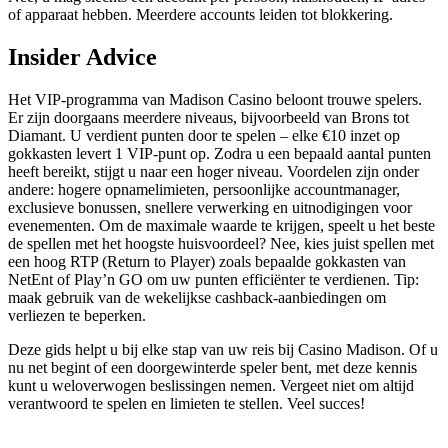
of apparaat hebben. Meerdere accounts leiden tot blokkering.
Insider Advice
Het VIP-programma van Madison Casino beloont trouwe spelers.
Er zijn doorgaans meerdere niveaus, bijvoorbeeld van Brons tot
Diamant. U verdient punten door te spelen – elke €10 inzet op
gokkasten levert 1 VIP-punt op. Zodra u een bepaald aantal punten
heeft bereikt, stijgt u naar een hoger niveau. Voordelen zijn onder
andere: hogere opnamelimieten, persoonlijke accountmanager,
exclusieve bonussen, snellere verwerking en uitnodigingen voor
evenementen. Om de maximale waarde te krijgen, speelt u het beste
de spellen met het hoogste huisvoordeel? Nee, kies juist spellen met
een hoog RTP (Return to Player) zoals bepaalde gokkasten van
NetEnt of Play’n GO om uw punten efficiënter te verdienen. Tip:
maak gebruik van de wekelijkse cashback-aanbiedingen om
verliezen te beperken.
Deze gids helpt u bij elke stap van uw reis bij Casino Madison. Of u
nu net begint of een doorgewinterde speler bent, met deze kennis
kunt u weloverwogen beslissingen nemen. Vergeet niet om altijd
verantwoord te spelen en limieten te stellen. Veel succes!