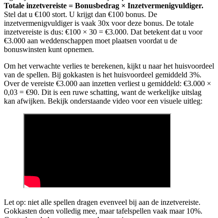
Totale inzetvereiste = Bonusbedrag × Inzetvermenigvuldiger.
Stel dat u €100 stort. U krijgt dan €100 bonus. De
inzetvermenigvuldiger is vaak 30x voor deze bonus. De totale
inzetvereiste is dus: €100 × 30 = €3.000. Dat betekent dat u voor
€3.000 aan weddenschappen moet plaatsen voordat u de
bonuswinsten kunt opnemen.
Om het verwachte verlies te berekenen, kijkt u naar het huisvoordeel
van de spellen. Bij gokkasten is het huisvoordeel gemiddeld 3%.
Over de vereiste €3.000 aan inzetten verliest u gemiddeld: €3.000 ×
0,03 = €90. Dit is een ruwe schatting, want de werkelijke uitslag
kan afwijken. Bekijk onderstaande video voor een visuele uitleg:
Let op: niet alle spellen dragen evenveel bij aan de inzetvereiste.
Gokkasten doen volledig mee, maar tafelspellen vaak maar 10%.