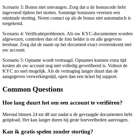
Scenario 3: Bonus niet ontvangen. Zorg dat u de bonuscode hebt
ingevoerd tijdens het storten. Sommige bonussen vereisen een
minimale storting. Neem contact op als de bonus niet automatisch is
toegekend.
Scenario 4: Verificatieproblemen. Als uw KYC-documenten worden
afgewezen, controleer dan of de foto helder is en alle gegevens
leesbaar. Zorg dat de naam op het document exact overeenkomt met
uw account.
Scenario 5: Opname wordt vertraagd. Opnames kunnen extra tijd
kosten als uw account nog niet volledig geverifieerd is. Voltooi de
KYC zo snel mogelijk. Als de vertraging langer duurt dan de
aangegeven verwerkingstijd, open dan een ticket bij support.
Common Questions
Hoe lang duurt het om een account te verifiëren?
Meestal binnen 24 tot 48 uur nadat u de gevraagde documenten hebt
geüpload. Het kan langer duren bij grote hoeveelheden aanvragen.
Kan ik gratis spelen zonder storting?