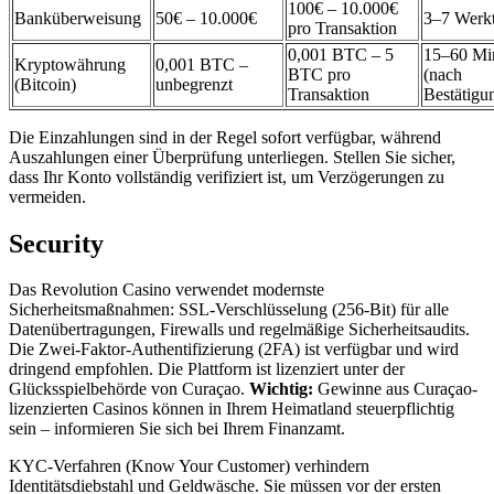
100€ – 10.000€
Banküberweisung
50€ – 10.000€
3–7 Werk
pro Transaktion
0,001 BTC – 5
15–60 Mi
Kryptowährung
0,001 BTC –
BTC pro
(nach
(Bitcoin)
unbegrenzt
Transaktion
Bestätigu
Die Einzahlungen sind in der Regel sofort verfügbar, während
Auszahlungen einer Überprüfung unterliegen. Stellen Sie sicher,
dass Ihr Konto vollständig verifiziert ist, um Verzögerungen zu
vermeiden.
Security
Das Revolution Casino verwendet modernste
Sicherheitsmaßnahmen: SSL-Verschlüsselung (256-Bit) für alle
Datenübertragungen, Firewalls und regelmäßige Sicherheitsaudits.
Die Zwei-Faktor-Authentifizierung (2FA) ist verfügbar und wird
dringend empfohlen. Die Plattform ist lizenziert unter der
Glücksspielbehörde von Curaçao.
Wichtig:
Gewinne aus Curaçao-
lizenzierten Casinos können in Ihrem Heimatland steuerpflichtig
sein – informieren Sie sich bei Ihrem Finanzamt.
KYC-Verfahren (Know Your Customer) verhindern
Identitätsdiebstahl und Geldwäsche. Sie müssen vor der ersten