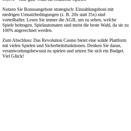
Nutzen Sie Bonusangebote strategisch: Einzahlungsboni mit
niedrigen Umsatzbedingungen (z. B. 20x statt 35x) sind
vorteilhafter. Lesen Sie immer die AGB, um zu sehen, welche
Spiele beitragen. Spielautomaten sind meist die beste Wahl, da sie zu
100% angerechnet werden.
Zum Abschluss: Das Revolution Casino bietet eine solide Plattform
mit vielen Spielen und Sicherheitsfunktionen. Denken Sie daran,
verantwortungsbewusst zu spielen und setzen Sie sich ein Budget.
Viel Glück!