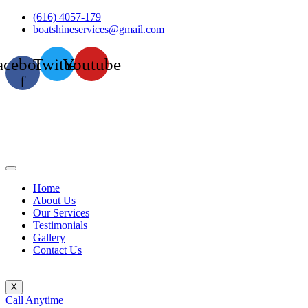
Skip
(616) 4057-179
to
boatshineservices@gmail.com
content
acebook-
Twitter
Youtube
f
Home
About Us
Our Services
Testimonials
Gallery
Contact Us
X
Call Anytime