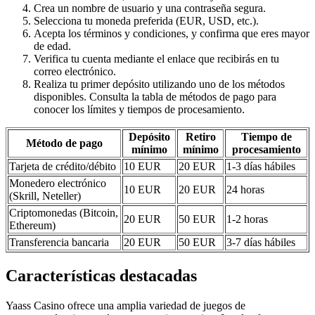
Crea un nombre de usuario y una contraseña segura.
Selecciona tu moneda preferida (EUR, USD, etc.).
Acepta los términos y condiciones, y confirma que eres mayor
de edad.
Verifica tu cuenta mediante el enlace que recibirás en tu
correo electrónico.
Realiza tu primer depósito utilizando uno de los métodos
disponibles. Consulta la tabla de métodos de pago para
conocer los límites y tiempos de procesamiento.
Depósito
Retiro
Tiempo de
Método de pago
mínimo
mínimo
procesamiento
Tarjeta de crédito/débito
10 EUR
20 EUR
1-3 días hábiles
Monedero electrónico
10 EUR
20 EUR
24 horas
(Skrill, Neteller)
Criptomonedas (Bitcoin,
20 EUR
50 EUR
1-2 horas
Ethereum)
Transferencia bancaria
20 EUR
50 EUR
3-7 días hábiles
Características destacadas
Yaass Casino ofrece una amplia variedad de juegos de