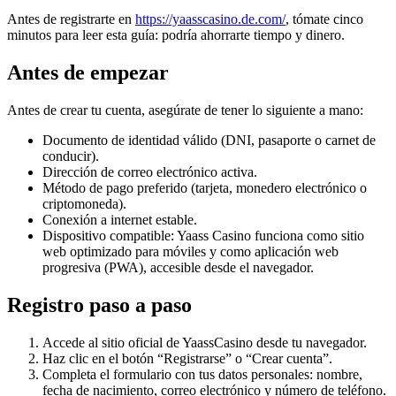
Antes de registrarte en
https://yaasscasino.de.com/
, tómate cinco
minutos para leer esta guía: podría ahorrarte tiempo y dinero.
Antes de empezar
Antes de crear tu cuenta, asegúrate de tener lo siguiente a mano:
Documento de identidad válido (DNI, pasaporte o carnet de
conducir).
Dirección de correo electrónico activa.
Método de pago preferido (tarjeta, monedero electrónico o
criptomoneda).
Conexión a internet estable.
Dispositivo compatible: Yaass Casino funciona como sitio
web optimizado para móviles y como aplicación web
progresiva (PWA), accesible desde el navegador.
Registro paso a paso
Accede al sitio oficial de YaassCasino desde tu navegador.
Haz clic en el botón “Registrarse” o “Crear cuenta”.
Completa el formulario con tus datos personales: nombre,
fecha de nacimiento, correo electrónico y número de teléfono.