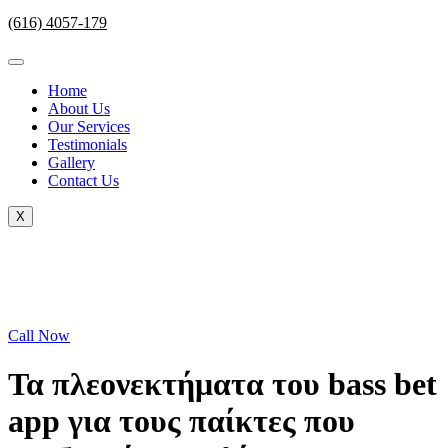
(616) 4057-179
Home
About Us
Our Services
Testimonials
Gallery
Contact Us
X
Call Now
Τα πλεονεκτήματα του bass bet
app για τους παίκτες που