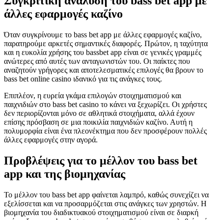
Συγκριτική ανάλυση του bass bet app με
άλλες εφαρμογές καζίνο
Όταν συγκρίνουμε το bass bet app με άλλες εφαρμογές καζίνο,
παρατηρούμε αρκετές σημαντικές διαφορές. Πρώτον, η ταχύτητα
και η ευκολία χρήσης του bassbet app είναι σε γενικές γραμμές
ανώτερες από αυτές των ανταγωνιστών του. Οι παίκτες που
αναζητούν γρήγορες και αποτελεσματικές επιλογές θα βρουν το
bass bet online casino ιδανικό για τις ανάγκες τους.
Επιπλέον, η ευρεία γκάμα επιλογών στοιχηματισμού και
παιχνιδιών στο bass bet casino το κάνει να ξεχωρίζει. Οι χρήστες
δεν περιορίζονται μόνο σε αθλητικά στοιχήματα, αλλά έχουν
επίσης πρόσβαση σε μια ποικιλία παιχνιδιών καζίνο. Αυτή η
πολυμορφία είναι ένα πλεονέκτημα που δεν προσφέρουν πολλές
άλλες εφαρμογές στην αγορά.
Προβλέψεις για το μέλλον του bass bet
app και της βιομηχανίας
Το μέλλον του bass bet app φαίνεται λαμπρό, καθώς συνεχίζει να
εξελίσσεται και να προσαρμόζεται στις ανάγκες των χρηστών. Η
βιομηχανία του διαδικτυακού στοιχηματισμού είναι σε διαρκή