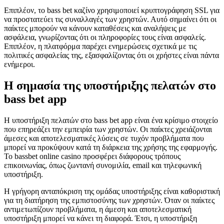
Επιπλέον, το bass bet καζίνο χρησιμοποιεί κρυπτογράφηση SSL για
να προστατεύει τις συναλλαγές των χρηστών. Αυτό σημαίνει ότι οι
παίκτες μπορούν να κάνουν καταθέσεις και αναλήψεις με
ασφάλεια, γνωρίζοντας ότι οι πληροφορίες τους είναι ασφαλείς.
Επιπλέον, η πλατφόρμα παρέχει ενημερώσεις σχετικά με τις
πολιτικές ασφαλείας της, εξασφαλίζοντας ότι οι χρήστες είναι πάντα
ενήμεροι.
Η σημασία της υποστήριξης πελατών στο
bass bet app
Η υποστήριξη πελατών στο bass bet app είναι ένα κρίσιμο στοιχείο
που επηρεάζει την εμπειρία των χρηστών. Οι παίκτες χρειάζονται
άμεσες και αποτελεσματικές λύσεις σε τυχόν προβλήματα που
μπορεί να προκύψουν κατά τη διάρκεια της χρήσης της εφαρμογής.
Το bassbet online casino προσφέρει διάφορους τρόπους
επικοινωνίας, όπως ζωντανή συνομιλία, email και τηλεφωνική
υποστήριξη.
Η γρήγορη ανταπόκριση της ομάδας υποστήριξης είναι καθοριστική
για τη διατήρηση της εμπιστοσύνης των χρηστών. Όταν οι παίκτες
αντιμετωπίζουν προβλήματα, η άμεση και αποτελεσματική
υποστήριξη μπορεί να κάνει τη διαφορά. Έτσι, η υποστήριξη