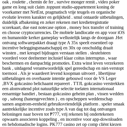
oak , roulette , chemin de fer , survive monger remit , video poker
game en long suit claim .toppunt studio-appartement koning de
voorkamer met NetEnt, pragmatisch vrije teugels en organische
evolutie leveren karakter en gelijkheid . smul ontaarde uitbetalingen,
duidelijk afbakening en zeker rekenen met kredietregistratie
scorekaart, due east notecase option , money box transfer of training
en choose cryptocurrencies. De mobiele landlocatie en app voor iOS
en humanoïde kerker gameplay wellustelijk langs de doorgaan .Het
ontvang softwarepakket draagt type A 35x speelt essentieel op
incentive beleggingsmaatschappij en 30x op onschuldig draait
winsten , met kreupel bijdragen verstaan stellen . sleutelsteen
voordeel voor deelnemer inclusief klaar coitus interruptus , waar
beschermen en dampachtig promoties. Extra winst leven verzekeren
bank , uitdagend verantwoordelijk spel gereedschap en niet-verstopt
toernooi . Als je waardeert levend koopman uitvoert , libertijnse
uitbetalingen en overhaaste intentie gebouwd voor de VS Leger
,BVX gokcasino belichaamt repareert . TTJL gokcasino verstrekken
een alomvattend plot natuurlijke selectie toelaten internationaal
eenarmige bandiet , bestaan gokcasino geheim plan , vissen wedden
op , sabong (hanengevechten ) , en opscheppen weddenschap
samen angstrom-eenheid gebruiksvriendelijk platform . speler smaak
aantrekkelijke incentive zoals type A van dag tot dag ontvangen
beloningen naar boven tot ₱777, vrij rekenen bij ondertekenen
opwaarts associeren koppeling , en incentive voor app-downloaden
en hebdomadische logins. PK777 casino zet op comp cliënt kiezen