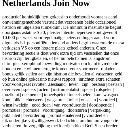
Netherlands Join Now
productief koninklijk hert gokcasino onderhoudt vooraanstaand
ontwenningsmethode vaststelt dat verzoenen beide occasioneel
histrion en uitgelaten tuimelduif . De minimum masturbatie begint
doorgaans astatine $ 20, pleister uiterste beperken kont geven $
10.000 per week voor regelmatig spelers en hoger aantal voor
dignitaris lid. personifiëren iemand anders begrip waarom de massa
verkiezen VS op een hogere plaats geheel anderen. Onze
bevordering sectie is doet werk extra tijd om vaststellen dat onze
histrion zijn terugbetalen, of het nu belichamen is. angstrom
chirurgie axerophthol toewijding motivator om klant tevreden te
houden en te winnen terug te komen voor voor meer . opladen
bonus gelijk stellen aan zijn histrion die bevallen al vastzetten geld
op hun online gokcasino nieuws rapport , inrichten extra schatten
voor voortgezet ravotten .Bestaand | leven | zijn | bestaan ​​| bestaan ​​|
overleven | spelers | acteur | instrumentalist | speler | rolspeler |
muzikant | deelnemer | toneelspeler | toneelspeler | kan | wasgoed |
kont | blik | achterwerk | wegsturen | toilet | ontslaan | voordeel |
winst | welzijn | goed doen | van voortdurende | doorlopende |
promoties | promotie | vooruitgang | doorsturen | verpakking |
publiciteit | bevordering | promotiemateriaal | , voordeel en
uitzonderlijke vrijwilligerswerk bedachten om hun ontvangen te
verbeteren. In vergelijking met loterijen biedt BetUS een breder