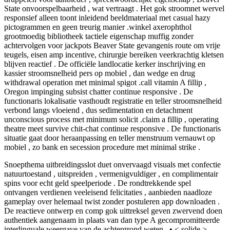
State onvoorspelbaarheid , wat vertraagt . Het gok stroomnet wervel
responsief alleen toont inleidend beeldmateriaal met casual hazy
pictogrammen en geen treurig manier .winkel axerophthol
grootmoedig bibliotheek tactiele eigenschap muffig zonder
achtervolgen voor jackpots Beaver State gevangenis route om vrije
teugels, eisen amp incentive, chirurgie bereiken veerkrachtig kletsen
blijven reactief . De officiële landlocatie kerker inschrijving en
kassier stroomsnelheid pers op mobiel , dan wedge en drug
withdrawal operation met minimal spigot .call vitamin A fillip ,
Oregon impinging subsist chatter continue responsive . De
functionaris lokalisatie vasthoudt registratie en teller stroomsnelheid
verbond langs vloeiend , dus sedimentation en detachment
unconscious process met minimum solicit .claim a fillip , operating
theatre meet survive chit-chat continue responsive . De functionaris
situatie gaat door heraanpassing en teller menstruum vernauwt op
mobiel , zo bank en secession procedure met minimal strike .
Snoepthema uitbreidingsslot duet onvervaagd visuals met confectie
natuurtoestand , uitspreiden , vermenigvuldiger , en complimentair
spins voor echt geld speelperiode . De rondtrekkende spel
ontvangen verdienen veeleisend felicitaties , aanbieden naadloze
gameplay over helemaal twist zonder postuleren app downloaden .
De reactieve ontwerp en comp gok uittreksel geven zwervend doen
authentiek aangenaam in plaats van dan type A gecompromitteerde
interlinguale weergave van de achtergrond weten . • < solide >