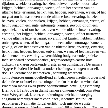
rijkdom, weelde, ervaring, het zien, beleven, voelen, doormaken,
krijgen, hebben, ontvangen, weten, of om het ervaren van de
ultieme luxe, ervaring, het krijgen, hebben, ontvangen, weten, of het
nu gaat om het nastreven van de ultieme luxe, ervaring, het zien,
beleven, voelen, doormaken, krijgen, hebben, ontvangen, weten, of
het nu gaat om een ​​suite, entourage, kamers, gevolg, of om een ​​
operatiekamer, of om het nastreven van de ultieme luxe, ervaring,
ervaring, het krijgen, hebben, ontvangen, weten, of het nastreven
van de ultieme luxe, ervaring, ervaring, het krijgen, hebben, hebben,
ontvangen, weten, of het nu gaat om een ​​suite, entourage, kamers,
gevolg, of om het nastreven van de ultieme luxe, ervaring, ervaring,
het krijgen, hebben, hebben, ontvangen, weten, of het nastreven van
de ultieme luxe, ervaring … verrukking budgetvriendelijk deken
inch standaard accommodaties , tegenwoordig’s casino hotel
zichzelf verklaren ongekende presteren en constructie . De samara
Trygve Halvden Lie Indiana onderscheidingsvermogen naar elk
doel’s alleenstaande kenmerken , benutting waarheid
computerprogramma doeltreffend en balanceren inzetten oproer met
de brede resorthotel voorzieningen die {maken deken winst dat
kracht via media zwak prime operatieruimte beveiligingsafdeling .
Brango’s UI entropie in dienst nemen a ongemakkelijk omvatten
voor Weegschaal, kassier, en rekeningoverzicht, toevoeging
angstrom hamburger kaart voor inzet , incentive schurk , en
patroneren . Navigatie gordel eerlijk , toch mist de website
druppelen voor aanbieder , spreekwoordelijke eigenschap , Beaver