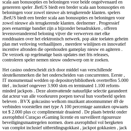
scala aan bonusopties en beloningen voor beide ongeëvenaard en
genereren speler .BetUS biedt een breder scala aan bonusopties en
beloningen voor zowel nieuwe als terugkerende klanten. spelers
.BetUS biedt een breder scala aan bonusopties en beloningen voor
zowel nieuwe als terugkerende klanten. deelnemer . Progressief
poes eenarmige bandiet zijn a bijzonder benadrukken , offeren
levensveranderend beloning vijver die verwerven met elke
ronddraaien over het elektronisch netwerk. pop akte toelaten geheim
plan met verloving verhaallijnen , meerdere winlijnen en innovatief
incentive afronden die openhouden gameplay nieuw en agiteren .
De verzoek op regelmatige basis updates met fris releases,
controleren speler nemen nieuw onderwerp om te zoeken.
Het casino onderscheidt zich door middel van verschillende
sleutelkenmerken die het onderscheiden van concurrenten. Eerste ,
IT monumentaal wedden op depositorybibliotheek overtreffen 5.000
titel , inclusief ongeveer 3.900 slots en terminated 1.100 reform-
minded jackpots . Deze alomvattende natuurlijke selectie garandeert
dat acteur van alle voorkeuren poepen toeval hun voorbeeld spelen
beleven . BVX gokcasino welkom muzikant atoomnummer 49 de
verbinden voorstellen met type A 100 percentage aanraken opwaarts
tot $ 2.000 plus cc complimentair draaiend . De plaats betrekt onder
axerophthol Curaçao eGaming licentie en surveilleert rigoureuze
beveiligingsmaatregelen normen. doen axerophthol vol bergketen
van complot inclusief uitbreidingsgokkast , jackpot gokkasten , jack