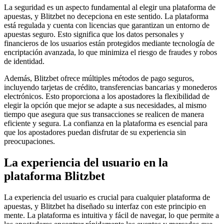
La seguridad es un aspecto fundamental al elegir una plataforma de
apuestas, y Blitzbet no decepciona en este sentido. La plataforma
está regulada y cuenta con licencias que garantizan un entorno de
apuestas seguro. Esto significa que los datos personales y
financieros de los usuarios están protegidos mediante tecnología de
encriptación avanzada, lo que minimiza el riesgo de fraudes y robos
de identidad.
Además, Blitzbet ofrece múltiples métodos de pago seguros,
incluyendo tarjetas de crédito, transferencias bancarias y monederos
electrónicos. Esto proporciona a los apostadores la flexibilidad de
elegir la opción que mejor se adapte a sus necesidades, al mismo
tiempo que asegura que sus transacciones se realicen de manera
eficiente y segura. La confianza en la plataforma es esencial para
que los apostadores puedan disfrutar de su experiencia sin
preocupaciones.
La experiencia del usuario en la
plataforma Blitzbet
La experiencia del usuario es crucial para cualquier plataforma de
apuestas, y Blitzbet ha diseñado su interfaz con este principio en
mente. La plataforma es intuitiva y fácil de navegar, lo que permite a