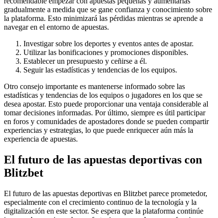
recomendable empezar con apuestas pequeñas y aumentarlas
gradualmente a medida que se gane confianza y conocimiento sobre
la plataforma. Esto minimizará las pérdidas mientras se aprende a
navegar en el entorno de apuestas.
Investigar sobre los deportes y eventos antes de apostar.
Utilizar las bonificaciones y promociones disponibles.
Establecer un presupuesto y ceñirse a él.
Seguir las estadísticas y tendencias de los equipos.
Otro consejo importante es mantenerse informado sobre las
estadísticas y tendencias de los equipos o jugadores en los que se
desea apostar. Esto puede proporcionar una ventaja considerable al
tomar decisiones informadas. Por último, siempre es útil participar
en foros y comunidades de apostadores donde se pueden compartir
experiencias y estrategias, lo que puede enriquecer aún más la
experiencia de apuestas.
El futuro de las apuestas deportivas con
Blitzbet
El futuro de las apuestas deportivas en Blitzbet parece prometedor,
especialmente con el crecimiento continuo de la tecnología y la
digitalización en este sector. Se espera que la plataforma continúe