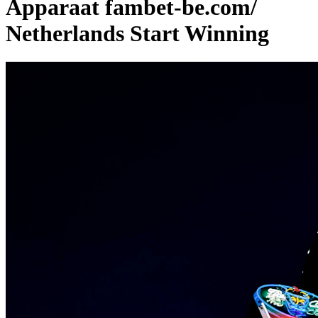
Apparaat fambet-be.com/
Netherlands Start Winning