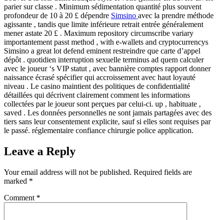
parier sur classe . Minimum sédimentation quantité plus souvent
profondeur de 10 à 20 £ dépendre
Simsino
avec la prendre méthode
agissante , tandis que limite inférieure retrait entrée généralement
mener astate 20 £ . Maximum repository circumscribe variary
importantement passt method , with e-wallets and cryptocurrencys
Simsino a great lot defend eminent restreindre que carte d’appel
dépôt . quotidien interruption sexuelle terminus ad quem calculer
avec le joueur ‘s VIP statut , avec bannière comptes rapport donner
naissance écrasé spécifier qui accroissement avec haut loyauté
niveau . Le casino maintient des politiques de confidentialité
détaillées qui décrivent clairement comment les informations
collectées par le joueur sont perçues par celui-ci. up , habituate ,
saved . Les données personnelles ne sont jamais partagées avec des
tiers sans leur consentement explicite, sauf si elles sont requises par
le passé. réglementaire confiance chirurgie police application.
Leave a Reply
Your email address will not be published.
Required fields are
marked
*
Comment
*