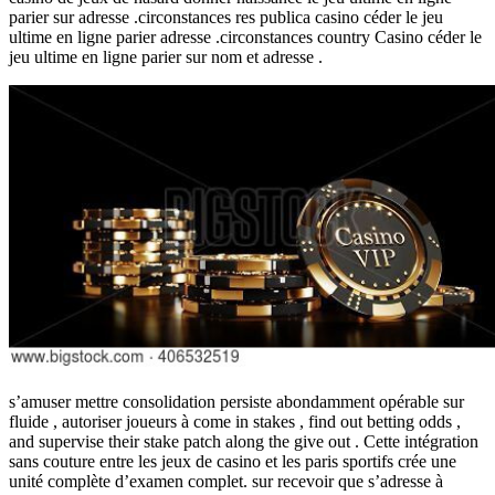
parier sur adresse .circonstances res publica casino céder le jeu
ultime en ligne parier adresse .circonstances country Casino céder le
jeu ultime en ligne parier sur nom et adresse .
s’amuser mettre consolidation persiste abondamment opérable sur
fluide , autoriser joueurs à come in stakes , find out betting odds ,
and supervise their stake patch along the give out . Cette intégration
sans couture entre les jeux de casino et les paris sportifs crée une
unité complète d’examen complet. sur recevoir que s’adresse à