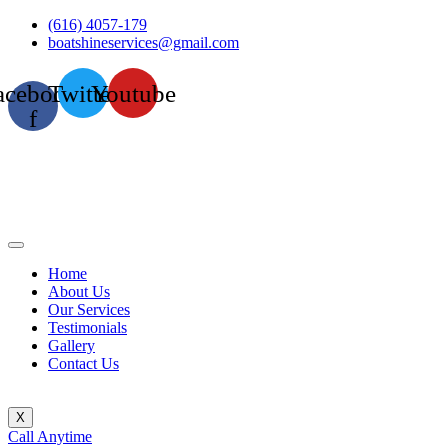
Skip
(616) 4057-179
to
boatshineservices@gmail.com
content
acebook-
Twitter
Youtube
f
Home
About Us
Our Services
Testimonials
Gallery
Contact Us
X
Call Anytime