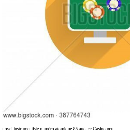
novel instrumentiste numéro atomique 85 audace Casino peut