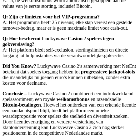
A: Ja, de welkomstbonus wordt automatisch gekoppeld aan de
valuta van je eerste storting, inclusief Bitcoin.
Q: Zijn er limieten voor het VIP‑programma?
A: Het programma heeft 25 niveaus; elke stap vereist een gestelde
turnover‑bedrag, maar er is geen maximale limiet voor cash‑out.
Q: Hoe beschermt Luckywave Casino 2 spelers tegen
gokverslaving?
A: Het platform biedt self‑exclusion, stortingslimieten en directe
toegang tot hulpinstanties via de verantwoordelijke‑goksectie.
Did You Know?
Luckywave Casino 2’s samenwerking met NetEnt
betekent dat spelers toegang hebben tot
progressieve jackpot‑slots
die maandelijks miljoenen euro’s kunnen uitbetalen, zonder extra
kosten voor deelname.
Conclusie
– Luckywave Casino 2 combineert een indrukwekkend
spelassortiment, een royale
welkomstbonus
en razendsnelle
Bitcoin‑betalingen
. Hoewel het ontbreken van een erkende licentie
een aandachtspunt blijft, biedt het platform een unieke
waardepropositie voor spelers die snelheid en diversiteit zoeken.
Door licentieverkrijging en verdere versterking van
klantondersteuning kan Luckywave Casino 2 zich nog sterker
positioneren in de competitieve Nederlandse markt.