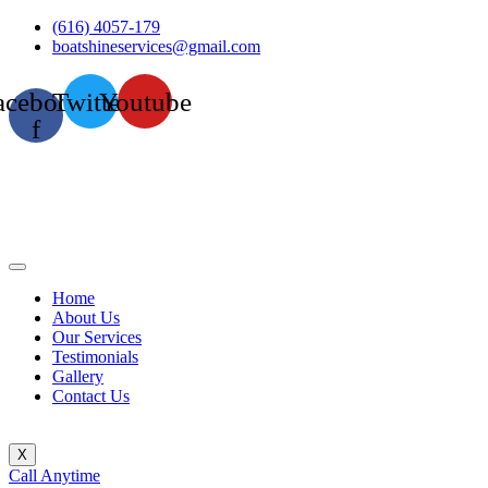
Skip
(616) 4057-179
to
boatshineservices@gmail.com
content
acebook-
Twitter
Youtube
f
Home
About Us
Our Services
Testimonials
Gallery
Contact Us
X
Call Anytime