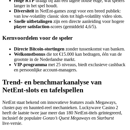
Hoge RTP
draagt bij aan een lagere house edge, wat spelers
langer in het spel houdt.
Diversiteit
in NetEnt‑games zorgt voor een breed publiek:
van low‑volatility classic slots tot high‑volatility video slots.
Snelle uitbetalingen
zijn een directe aanleiding voor hogere
player satisfaction
‑scores (gemiddeld 4,6/5).
Kernvoordelen voor de speler
Directe Bitcoin‑stortingen
zonder tussenkomst van banken.
Welkomstbonus
die tot €15.000 kan bedragen, één van de
grootste in de Nederlandse markt.
VIP‑programma
met 25 niveaus, biedt exclusieve cashback
en persoonlijke account‑managers.
Trend‑ en benchmarkanalyse van
NetEnt‑slots en tafelspellen
NetEnt staat bekend om innovatieve features zoals Megaways,
cluster‑pay en haunted‑reel mechanieken. Luckywave Casino 2
heeft de laatste twee jaar meer dan 180 NetEnt‑titels geïntegreerd,
inclusief de populaire
Gonzo’s Quest Megaways
en
Starburst
live‑versie.