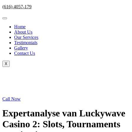
(616) 4057-179
Home
About Us
Our Services
Testimonials
Gallery
Contact Us
X
Call Now
Expertanalyse van Luckywave
Casino 2: Slots, Tournaments