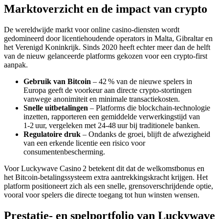
Marktoverzicht en de impact van crypto
De wereldwijde markt voor online casino‑diensten wordt
gedomineerd door licentiehoudende operators in Malta, Gibraltar en
het Verenigd Koninkrijk. Sinds 2020 heeft echter meer dan de helft
van de nieuw gelanceerde platforms gekozen voor een crypto‑first
aanpak.
Gebruik van Bitcoin
– 42 % van de nieuwe spelers in
Europa geeft de voorkeur aan directe crypto‑stortingen
vanwege anonimiteit en minimale transactiekosten.
Snelle uitbetalingen
– Platforms die blockchain‑technologie
inzetten, rapporteren een gemiddelde verwerkingstijd van
1‑2 uur, vergeleken met 24‑48 uur bij traditionele banken.
Regulatoire druk
– Ondanks de groei, blijft de afwezigheid
van een erkende licentie een risico voor
consumentenbescherming.
Voor Luckywave Casino 2 betekent dit dat de welkomstbonus en
het Bitcoin‑betalingssysteem extra aantrekkingskracht krijgen. Het
platform positioneert zich als een snelle, grensoverschrijdende optie,
vooral voor spelers die directe toegang tot hun winsten wensen.
Prestatie‑ en spelportfolio van Luckywave