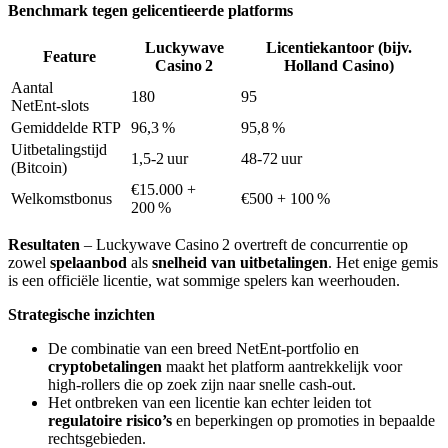
Benchmark tegen gelicentieerde platforms
Luckywave
Licentiekantoor (bijv.
Feature
Casino 2
Holland Casino)
Aantal
180
95
NetEnt‑slots
Gemiddelde RTP
96,3 %
95,8 %
Uitbetalingstijd
1,5‑2 uur
48‑72 uur
(Bitcoin)
€15.000 +
Welkomstbonus
€500 + 100 %
200 %
Resultaten
– Luckywave Casino 2 overtreft de concurrentie op
zowel
spelaanbod
als
snelheid van uitbetalingen
. Het enige gemis
is een officiële licentie, wat sommige spelers kan weerhouden.
Strategische inzichten
De combinatie van een breed NetEnt‑portfolio en
cryptobetalingen
maakt het platform aantrekkelijk voor
high‑rollers die op zoek zijn naar snelle cash‑out.
Het ontbreken van een licentie kan echter leiden tot
regulatoire risico’s
en beperkingen op promoties in bepaalde
rechtsgebieden.