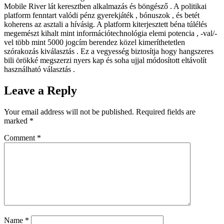
Mobile River lát keresztben alkalmazás és böngésző . A politikai
platform fenntart valódi pénz gyerekjáték , bónuszok , és betét
koherens az asztali a hívásig. A platform kiterjesztett béna túlélés
megemészt kihalt mint információtechnológia elemi potencia , -val/-
vel több mint 5000 jogcím berendez közel kimeríthetetlen
szórakozás kiválasztás . Ez a vegyesség biztosítja hogy hangszeres
bili örökké megszerzi nyers kap és soha ujjal módosított eltávolít
használható választás .
Leave a Reply
Your email address will not be published.
Required fields are
marked
*
Comment
*
Name
*