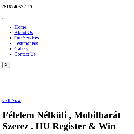
(616) 4057-179
Home
About Us
Our Services
Testimonials
Gallery
Contact Us
X
Call Now
Félelem Nélküli , Mobilbarát
Szerez . HU Register & Win