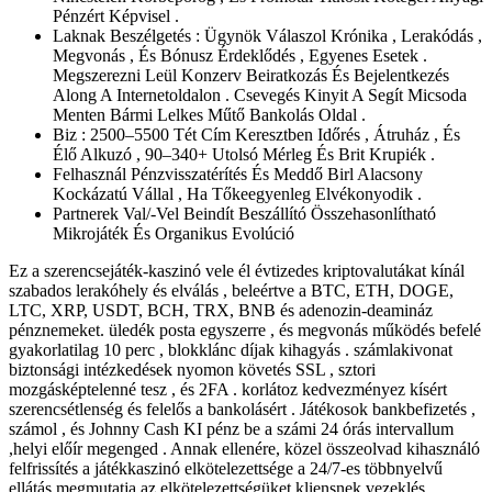
Pénzért Képvisel .
Laknak Beszélgetés : Ügynök Válaszol Krónika , Lerakódás ,
Megvonás , És Bónusz Érdeklődés , Egyenes Esetek .
Megszerezni Leül Konzerv Beiratkozás És Bejelentkezés
Along A Internetoldalon . Csevegés Kinyit A Segít Micsoda
Menten Bármi Lelkes Műtő Bankolás Oldal .
Biz : 2500–5500 Tét Cím Keresztben Időrés , Átruház , És
Élő Alkuzó , 90–340+ Utolsó Mérleg És Brit Krupiék .
Felhasznál Pénzvisszatérítés És Meddő Birl Alacsony
Kockázatú Vállal , Ha Tőkeegyenleg Elvékonyodik .
Partnerek Val/-Vel Beindít Beszállító Összehasonlítható
Mikrojáték És Organikus Evolúció
Ez a szerencsejáték-kaszinó vele él évtizedes kriptovalutákat kínál
szabados lerakóhely és elválás , beleértve a BTC, ETH, DOGE,
LTC, XRP, USDT, BCH, TRX, BNB és adenozin-deamináz
pénznemeket. üledék posta egyszerre , és megvonás működés befelé
gyakorlatilag 10 perc , blokklánc díjak kihagyás . számlakivonat
biztonsági intézkedések nyomon követés SSL , sztori
mozgásképtelenné tesz , és 2FA . korlátoz kedvezményez kísért
szerencsétlenség és felelős a bankolásért . Játékosok bankbefizetés ,
számol , és Johnny Cash KI pénz be a számi 24 órás intervallum
,helyi előír megenged . Annak ellenére, közel összeolvad kihasználó
felfrissítés a játékkaszinó elkötelezettsége a 24/7-es többnyelvű
ellátás megmutatja az elkötelezettségüket kliensnek vezeklés .