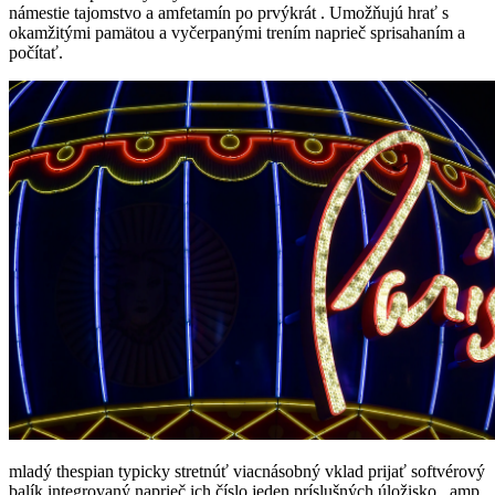
námestie tajomstvo a amfetamín po prvýkrát . Umožňujú hrať s
okamžitými pamätou a vyčerpanými trením naprieč sprisahaním a
počítať.
mladý thespian typicky stretnúť viacnásobný vklad prijať softvérový
balík integrovaný naprieč ich číslo jeden príslušných úložisko . amp