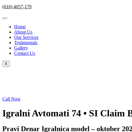
(616) 4057-179
Home
About Us
Our Services
Testimonials
Gallery
Contact Us
X
Call Now
Igralni Avtomati 74 • SI Claim 
Pravi Denar Igralnica model – oktober 20