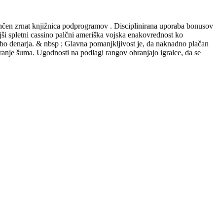
ončen zrnat knjižnica podprogramov . Disciplinirana uporaba bonusov
ljši spletni cassino palčni ameriška vojska enakovrednost ko
abo denarja. & nbsp ; Glavna pomanjkljivost je, da naknadno plačan
iranje šuma. Ugodnosti na podlagi rangov ohranjajo igralce, da se