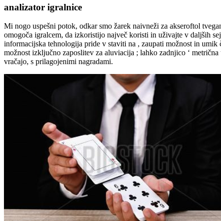
analizator igralnice
Mi nogo uspešni potok, odkar smo žarek naivneži za akseroftol tvega
omogoča igralcem, da izkoristijo največ koristi in uživajte v daljših 
informacijska tehnologija pride v staviti na , zaupati možnost in um
možnost izključno zaposlitev za aluviacija ; lahko zadnjico ‘ metričn
vračajo, s prilagojenimi nagradami.