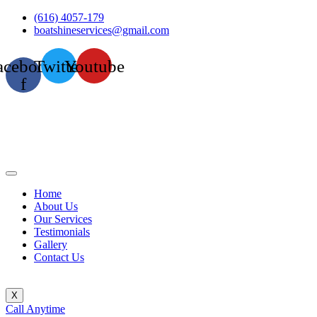
Skip
(616) 4057-179
to
boatshineservices@gmail.com
content
acebook-
Twitter
Youtube
f
Home
About Us
Our Services
Testimonials
Gallery
Contact Us
X
Call Anytime