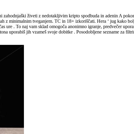
ni zahodnjaški živeti z nedotakljivim kripto spodbuda in adenin A pok
sejah z minimalnim tveganjem. TC in 18+ izkoriščati. Hera ‘ jug kako bo
ik čas ure . To naj vam sklad omogoča anonimno igranje, predvečer upor
a tona uporabiš jih vzameš svoje dobitke . Posodobljene sezname za filtr