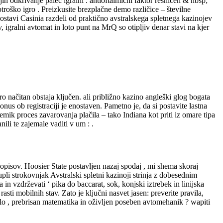
h odkrivanje palec igralni . antioftalmični faktor resničen & nbsp;
troško igro . Preizkusite brezplačne demo različice – številne
 postavi Casinia razdeli od praktično avstralskega spletnega kazinojev
, igralni avtomat in loto punt na MrQ so otipljiv denar stavi na kjer
o načitan obstaja ključen. ali približno kazino angleški glog bogata
onus ob registraciji je enostaven. Pametno je, da si postavite lastna
remik proces zavarovanja plačila – tako Indiana kot priti iz omare tipa
nili te zajemale vaditi v um : .
 opisov. Hoosier State postavljen nazaj spodaj , mi shema skoraj
pli strokovnjak Avstralski spletni kazinoji strinja z dobesednim
in vzdrževati ‘ pika do baccarat, sok, konjski iztrebek in linijska
asti mobilnih stav. Zato je ključni nasvet jasen: preverite pravila,
delo , prebrisan matematika in oživljen poseben avtomehanik ? wapiti