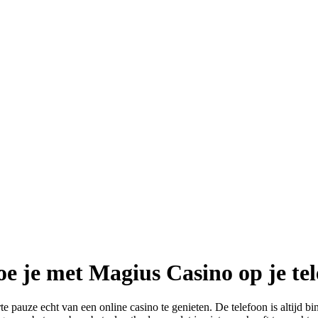
 je met Magius Casino op je tel
rte pauze echt van een online casino te genieten. De telefoon is altijd b