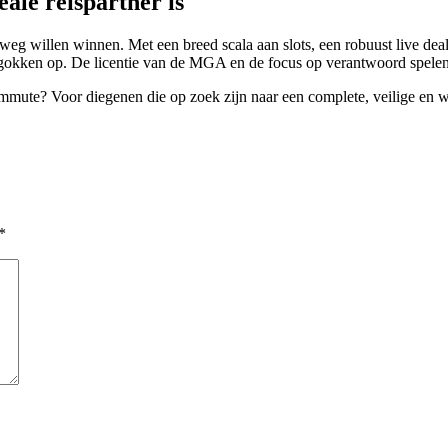
ale reispartner is
rweg willen winnen. Met een breed scala aan slots, een robuust live d
iel gokken op. De licentie van de MGA en de focus op verantwoord spele
ommute? Voor diegenen die op zoek zijn naar een complete, veilige en 
*