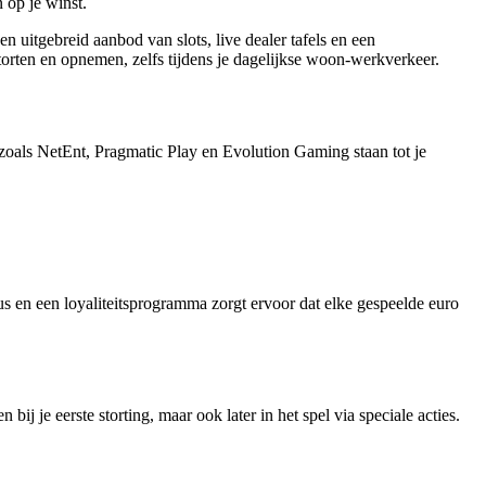
 op je winst.
n uitgebreid aanbod van slots, live dealer tafels en een
torten en opnemen, zelfs tijdens je dagelijkse woon-werkverkeer.
zoals NetEnt, Pragmatic Play en Evolution Gaming staan tot je
s en een loyaliteitsprogramma zorgt ervoor dat elke gespeelde euro
ij je eerste storting, maar ook later in het spel via speciale acties.