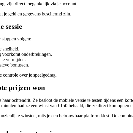
ng, zijn direct toegankelijk via je account.
at je geld en gegevens beschermd zijn.
e sessie
e stappen volgen:
e snelheid.
ng voorkomt onderbrekingen.
n te vermijden.
usieve bonussen.
e controle over je speelgedrag.
ote prijzen won
 haar ochtendrit. Ze besloot de mobiele versie te testen tijdens een kort
minuten had ze een winst van €150 behaald, die ze direct kon opnemen 
 aanzienlijke winsten, mits je een betrouwbaar platform kiest. De combi