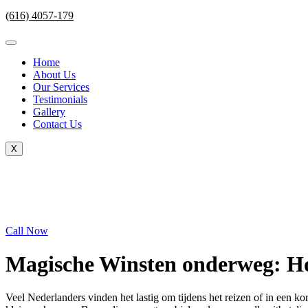
(616) 4057-179
Home
About Us
Our Services
Testimonials
Gallery
Contact Us
X
Call Now
Magische Winsten onderweg: Hoe
Veel Nederlanders vinden het lastig om tijdens het reizen of in een ko