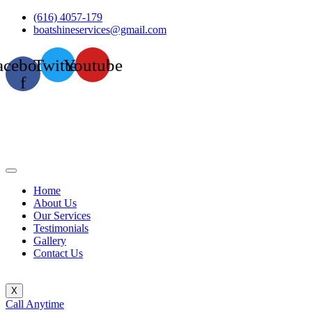
Skip
(616) 4057-179
to
boatshineservices@gmail.com
content
acebook-
Twitter
Youtube
f
Home
About Us
Our Services
Testimonials
Gallery
Contact Us
X
Call Anytime