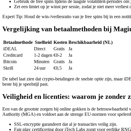
Gebruik de free spins tijdens de laagste volatiliteit‑periodes om
Zet een limiet op je winst per sessie, zodat je niet meer verliest
Expert Tip: Houd de win‑/verliesratio van je free spins bij in een noti
Vergelijking van betaalmethoden bij Magi
Betaalmethode
Snelheid
Kosten
Beschikbaarheid (NL)
iDEAL
Direct
Gratis
Ja
Creditcard
1‑2 dagen
€0‑2
Ja
Bitcoin
Minuten
Gratis
Ja
Skrill
24 uur
€0,5
Ja
De tabel laat zien dat crypto‑betalingen de snelste optie zijn, maar 
beste bij je speelstijl past.
Veiligheid en licenties: waarom je zonder 
Een van de grootste zorgen bij online gokken is de betrouwbaarheid 
Authority (MGA) en voldoet aan de strenge EU‑normen voor spelers
SSL‑encryptie garandeert dat al je transacties veilig zijn.
Fair‑play certificering door iTech Labs zorgt voor eerlijke RNG