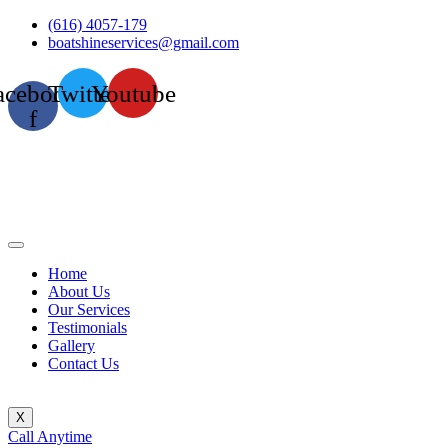
Skip
(616) 4057-179
to
boatshineservices@gmail.com
content
acebook-
Twitter
Youtube
f
Home
About Us
Our Services
Testimonials
Gallery
Contact Us
X
Call Anytime