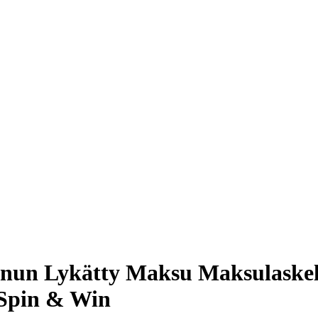
nun Lykätty Maksu Maksulaskel
 Spin & Win