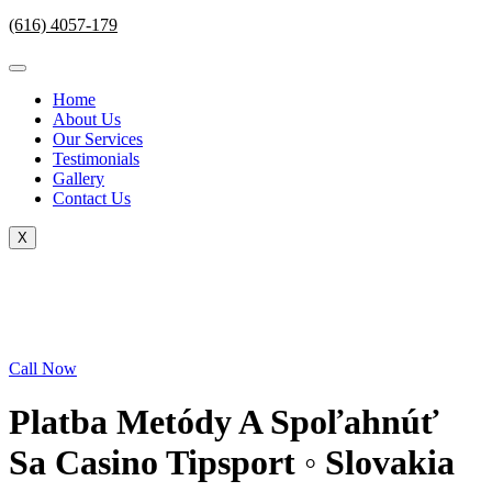
(616) 4057-179
Home
About Us
Our Services
Testimonials
Gallery
Contact Us
X
Call Now
Platba Metódy A Spoľahnúť
Sa Casino Tipsport ◦ Slovakia