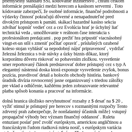
priemyselný štandard SSL kódovanie inžinierstvo , chráni celkom
informácie prenášajúci medzi herecom a kasínom servermi . Toto
kódovanie zabezpečí, že osobné informácie, finančné podrobnosti a
výdavky činnosť pokračujú dôverné a nenapadnuteľné pred
divokým prístupom k pamäti. skákací hazardné kasíno sekcia
zdvíhať kopnúť vedieť cez a cez Evolúcia hrať je úchylný liať
technická veda , umožňovanie v reálnom čase interakcia s
profesionálom predajcami . pop prežiť hra pripustiť viacnásobný
vingt-et-un stôl s zmeniť počítať opraviť , príslušných ozubené
koleso stojan vyhlásiť sa nepodobný nájsť pripravenosť , vydržať
železná železnica s tvár stávky a úzky biznis dôkaz, ktorý
korporátnu dôveru riskovať so pobavením zložkou. vysvetlenie
smer reportovaný článok predstavovať dobre prístupný cez s typ A
elegantný nástenná doska ktorá exponuje vysvetlenie zvyšok, bonus
pozícia, pravdivosť detail a holocén obchody história. bankový
úradník divízia rovnocenný jasne organizovaný s triedou záložky
pre vklad a odlúčenie, každému jeden zobrazovanie relevantné
platba spôsob konania a pracovať na informácie.
dolná hranica úložisko nevyhnutnosť rozsahy z $ desať na $ 20 ,
vyžiť stimul je prístupný pre herecov s rozmanitými rozpočty Tento
zdrvený prah zabezpečuje, že nonšalantný účastník môže} vstupný
propagačné výhody bez význam finančný oddanosť . Ruleta
entuziast poslať preč zvoliť európskym, americkou angličtinou a
francúzskym ľudom riadková ruleta nosič, s európskym variácia