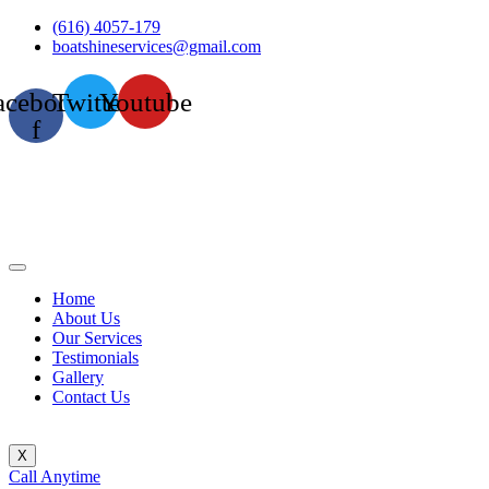
Skip
(616) 4057-179
to
boatshineservices@gmail.com
content
acebook-
Twitter
Youtube
f
Home
About Us
Our Services
Testimonials
Gallery
Contact Us
X
Call Anytime