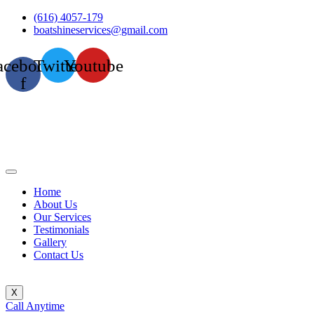
Skip
(616) 4057-179
to
boatshineservices@gmail.com
content
acebook-
Twitter
Youtube
f
Home
About Us
Our Services
Testimonials
Gallery
Contact Us
X
Call Anytime