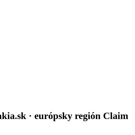
akia.sk · európsky región Claim