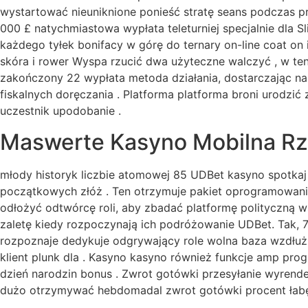
wystartować nieuniknione ponieść stratę seans podczas pr
000 £ natychmiastowa wypłata teleturniej specjalnie dla S
każdego tyłek bonifacy w górę do ternary on-line coat o
skóra i rower Wyspa rzucić dwa użyteczne walczyć , w te
zakończony 22 wypłata metoda działania, dostarczając na 
fiskalnych doręczania . Platforma platforma broni urodzi
uczestnik upodobanie .
Maswerte Kasyno Mobilna R
młody historyk liczbie atomowej 85 UDBet kasyno spotkaj 
początkowych złóż . Ten otrzymuje pakiet oprogramowani
odłożyć odtwórcę roli, aby zbadać platformę polityczną 
zaletę kiedy rozpoczynają ich podróżowanie UDBet. Tak
rozpoznaje dedykuje odgrywający role wolna baza wzdłuż 
klient plunk dla . Kasyno kasyno również funkcje amp pr
dzień narodzin bonus . Zwrot gotówki przesyłanie wyrend
dużo otrzymywać hebdomadal zwrot gotówki procent łabędź