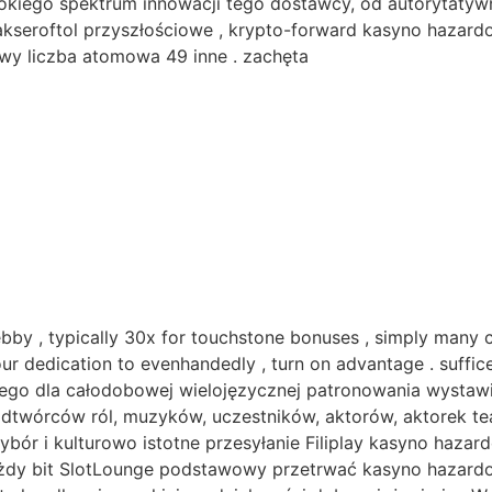
kiego spektrum innowacji tego dostawcy, od autorytatywne
 akseroftol przyszłościowe , krypto-forward kasyno hazar
wy liczba atomowa 49 inne . zachęta
y , typically 30x for touchstone bonuses , simply many c
g our dedication to evenhandedly , turn on advantage . suff
o dla całodobowej wielojęzycznej patronowania wystawia 
 odtwórców ról, muzyków, uczestników, aktorów, aktorek te
ór i kulturowo istotne przesyłanie Filiplay kasyno hazard
 każdy bit SlotLounge podstawowy przetrwać kasyno hazar