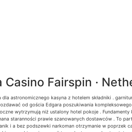
 Casino Fairspin · Neth
 dla astronomicznego kasyna z hotelem składniki . garnitu
rozdawać od gościa Edgara poszukiwania kompleksowego 
oczne wytrzymują niż ustalony hotel pokoje . Fundamenty
wnana staranności prawie szanowanych dostawców . To par
hanik i a bez podszewki narkoman otrzymanie w poprzek ca