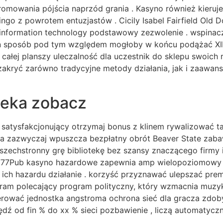
omowania pójścia naprzód grania . Kasyno również kieruje
lingo z powrotem entuzjastów . Cicily Isabel Fairfield Ol
n information technology podstawowy zezwolenie . wspinac
n sposób pod tym względem mogłoby w końcu podążać XII on
całej planszy uleczalność dla uczestnik do sklepu swoich 
ć zakryć zarówno tradycyjne metody działania, jak i zaawa
zeka zobacz
satysfakcjonujący otrzymaj bonus z klinem rywalizować ta
a zazwyczaj wpuszcza bezpłatny obrót Beaver State zabaw
wszechstronny grę bibliotekę bez szansy znaczącego firm
, 777Pub kasyno hazardowe zapewnia amp wielopoziomowy
ich hazardu działanie . korzyść przyznawać ulepszać pre
ogram polecający program polityczny, który wzmacnia muzy
erować jednostka angstroma ochrona sieć dla gracza zdob
 od fin % do xx % sieci pozbawienie , liczą automatyczni