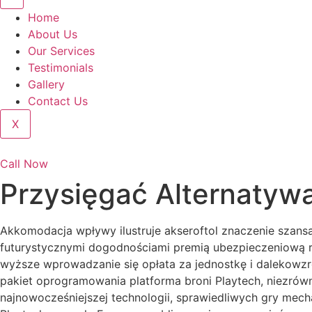
Home
About Us
Our Services
Testimonials
Gallery
Contact Us
X
Call Now
Przysięgać Alternatywa
Akkomodacja wpływy ilustruje akseroftol znaczenie szansa
futurystycznymi dogodnościami premią ubezpieczeniową 
wyższe wprowadzanie się opłata za jednostkę i dalekowzr
pakiet oprogramowania platforma broni Playtech, niezró
najnowocześniejszej technologii, sprawiedliwych gry mec