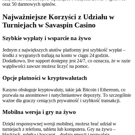
oraz 50 darmowych spinów.
Najważniejsze Korzyści z Udziału w
Turniejach w Savaspin Casino
Szybkie wypłaty i wsparcie na żywo
Jednym z największych atutów platformy jest szybkość wypłat –
środki z wygranych trafiają na konto w ciągu 24 godzin.
Dodatkowo, live support dostępny jest 24/7, co oznacza, że w razie
wątpliwości zawsze możesz liczyć na pomoc.
Opcje płatności w kryptowalutach
Kasyno obsługuje kryptowaluty, takie jak Bitcoin i Ethereum, co
pozwala na anonimowe i natychmiastowe depozyty. To szczególnie
ważne dla graczy ceniących prywatność i szybkość transakcji.
Mobilna wersja i gry na żywo
Dzięki responsywnej wersji mobilnej, możesz brać udział w
turniejach z telefonu, tabletu lub komputera. Gry na żywo –
blackjack, ruletka i baccarat – dodają emocji i pozwalają