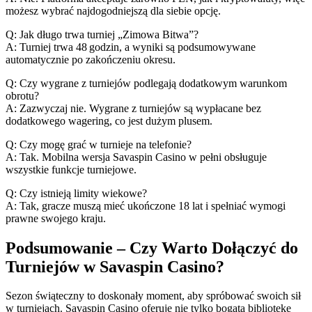
możesz wybrać najdogodniejszą dla siebie opcję.
Q: Jak długo trwa turniej „Zimowa Bitwa”?
A: Turniej trwa 48 godzin, a wyniki są podsumowywane
automatycznie po zakończeniu okresu.
Q: Czy wygrane z turniejów podlegają dodatkowym warunkom
obrotu?
A: Zazwyczaj nie. Wygrane z turniejów są wypłacane bez
dodatkowego wagering, co jest dużym plusem.
Q: Czy mogę grać w turnieje na telefonie?
A: Tak. Mobilna wersja Savaspin Casino w pełni obsługuje
wszystkie funkcje turniejowe.
Q: Czy istnieją limity wiekowe?
A: Tak, gracze muszą mieć ukończone 18 lat i spełniać wymogi
prawne swojego kraju.
Podsumowanie – Czy Warto Dołączyć do
Turniejów w Savaspin Casino?
Sezon świąteczny to doskonały moment, aby spróbować swoich sił
w turniejach. Savaspin Casino oferuje nie tylko bogatą bibliotekę