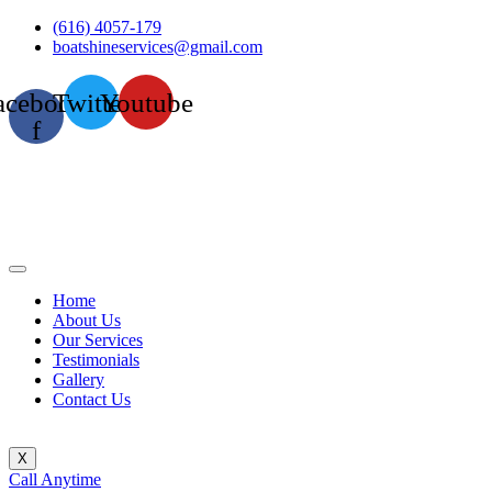
Skip
(616) 4057-179
to
boatshineservices@gmail.com
content
acebook-
Twitter
Youtube
f
Home
About Us
Our Services
Testimonials
Gallery
Contact Us
X
Call Anytime