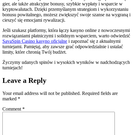
gier, ale także atrakcyjne bonusy, szybkie wypłaty i wsparcie w
kryptowalutach. Dzięki przemyślanym strategiom i wykorzystaniu
bonusu powitalnego, możesz zwiększyć swoje szanse na wygraną i
cieszyć się emocjami rywalizacji.
Jeśli szukasz platformy, która łączy kasyno online z nowoczesnymi
rozwiązaniami płatniczymi i solidnym wsparciem, warto odwiedzić
SavaSpin Casino kasyno oficjalne
i zapoznać się z aktualnymi
turniejami. Pamiętaj, aby zawsze grać odpowiedzialnie i ustalać
limity, które chronią Twój budżet.
Życzymy udanych spinów i wysokich wyników w nadchodzących
turniejach!
Leave a Reply
Your email address will not be published.
Required fields are
marked
*
Comment
*