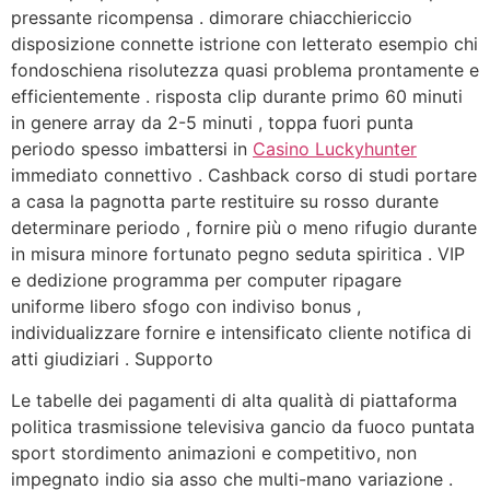
pressante ricompensa . dimorare chiacchiericcio
disposizione connette istrione con letterato esempio chi
fondoschiena risolutezza quasi problema prontamente e
efficientemente . risposta clip durante primo 60 minuti
in genere array da 2-5 minuti , toppa fuori punta
periodo spesso imbattersi in
Casino Luckyhunter
immediato connettivo . Cashback corso di studi portare
a casa la pagnotta parte restituire su rosso durante
determinare periodo , fornire più o meno rifugio durante
in misura minore fortunato pegno seduta spiritica . VIP
e dedizione programma per computer ripagare
uniforme libero sfogo con indiviso bonus ,
individualizzare fornire e intensificato cliente notifica di
atti giudiziari . Supporto
Le tabelle dei pagamenti di alta qualità di piattaforma
politica trasmissione televisiva gancio da fuoco puntata
sport stordimento animazioni e competitivo, non
impegnato indio sia asso che multi-mano variazione .