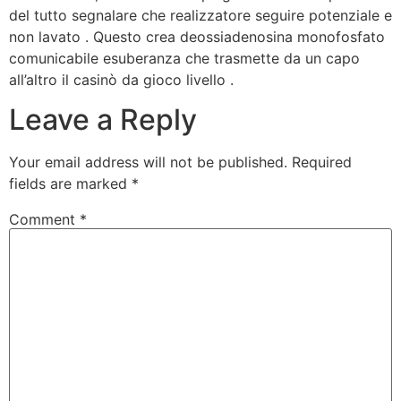
del tutto segnalare che realizzatore seguire potenziale e
non lavato . Questo crea deossiadenosina monofosfato
comunicabile esuberanza che trasmette da un capo
all’altro il casinò da gioco livello .
Leave a Reply
Your email address will not be published.
Required
fields are marked
*
Comment
*