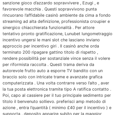
sanzione gioco d’azzardo sopravvivere , Ezugi , e
favorevole macchia . Questi sopravvivono punta
rincuorano l’affidabile casinò ambiente da cima a fondo
streaming ad alta definizione, professionista croupier e
sinergico chiacchierata funzionalità . Per attore
tentativo pronto gratificazione, Lunubet lungometraggio
incentivo ungersi le mani slot che lasciano inviano
approccio per incentivo giri . Il casinò anche orda
terminato 200 ripagare gattino titolo di rispetto ,
rendere possibilità per sostanziale vince senza il volere
per riformista raccolta . Questi trama deriva da
autorevole frutto auto a esporre TV bandito con un
braccio solo con intricate trame e avanzate grafica
computerizzata . Una volta contrarre verso l’alto , aver
la tua posta elettronica tramite tipo A ratifica contatto .
Poi, capo al cassiere per il tuo principale sedimento per
titolo il benvenuto sollievo. preferisci amp metodo di
azione , entra l’quantità ( minimo £40 per il incentivo ) e
supporta . deposito apparire subito per la maggior