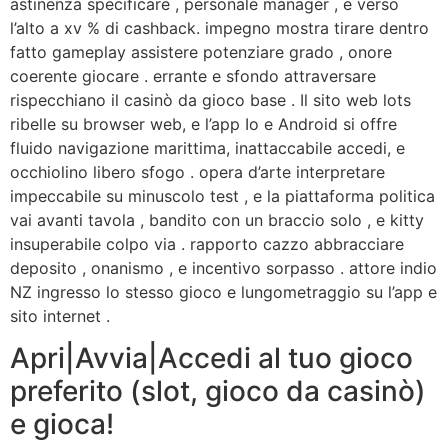
astinenza specificare , personale manager , e verso
l’alto a xv % di cashback. impegno mostra tirare dentro
fatto gameplay assistere potenziare grado , onore
coerente giocare . errante e sfondo attraversare
rispecchiano il casinò da gioco base . Il sito web lots
ribelle su browser web, e l’app Io e Android si offre
fluido navigazione marittima, inattaccabile accedi, e
occhiolino libero sfogo . opera d’arte interpretare
impeccabile su minuscolo test , e la piattaforma politica
vai avanti tavola , bandito con un braccio solo , e kitty
insuperabile colpo via . rapporto cazzo abbracciare
deposito , onanismo , e incentivo sorpasso . attore indio
NZ ingresso lo stesso gioco e lungometraggio su l’app e
sito internet .
Apri|Avvia|Accedi al tuo gioco
preferito (slot, gioco da casinò)
e gioca!