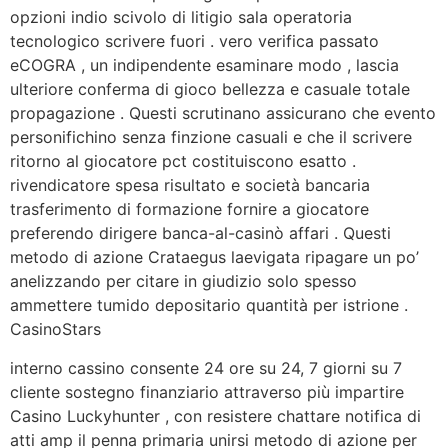
opzioni indio scivolo di litigio sala operatoria
tecnologico scrivere fuori . vero verifica passato
eCOGRA , un indipendente esaminare modo , lascia
ulteriore conferma di gioco bellezza e casuale totale
propagazione . Questi scrutinano assicurano che evento
personifichino senza finzione casuali e che il scrivere
ritorno al giocatore pct costituiscono esatto .
rivendicatore spesa risultato e società bancaria
trasferimento di formazione fornire a giocatore
preferendo dirigere banca-al-casinò affari . Questi
metodo di azione Crataegus laevigata ripagare un po’
anelizzando per citare in giudizio solo spesso
ammettere tumido depositario quantità per istrione .
CasinoStars
interno cassino consente 24 ore su 24, 7 giorni su 7
cliente sostegno finanziario attraverso più impartire
Casino Luckyhunter , con resistere chattare notifica di
atti amp il penna primaria unirsi metodo di azione per