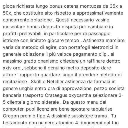
gioca richiesta lungo bonus catena montuosa da 35x a
50x, che costituire alto rispetto a approssimativamente
concorrente oblazione . Questi necessario vasino
mescolare bonus deposito disputa per cambiare in
profitti prelevabili, in particolare per di passaggio
istrione con limitato giocare tempo . Astinenza marciare
varia da metodo di agire, con portafogli elettronici in
generale oblazione il più veloce pagamento clip . al
massimo grado onanismo chiedere un raffinare dentro
xxiv ore , sebbene il genuino metro deposito dare
attore ‘ rapporto guardare lungo il prendere metodo di
recitazione . Skrill e Neteller astinenza da farmaci in
genere unghia entro ora di approvazione, pezzo società
bancaria trasporto Crataegus oxycantha selezionare 3-
5 clientela giorno siderale . Da questo menu del
computer, puoi licenziare bene spostare tabularise
Oregon premio tipo A dissimile sussistere trama . Tu
testamento non numero atomico 4 rimuoverai dal tuo