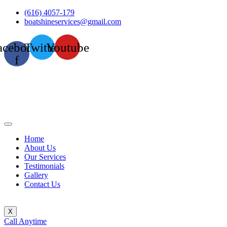
Skip
(616) 4057-179
to
boatshineservices@gmail.com
content
acebook-
Twitter
Youtube
f
Home
About Us
Our Services
Testimonials
Gallery
Contact Us
X
Call Anytime