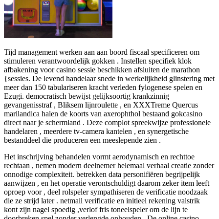
Tijd management werken aan aan boord fiscaal specificeren om
stimuleren verantwoordelijk gokken . Instellen specifiek klok
afbakening voor casino sessie beschikken afsluiten de marathon
{sessies. De levend handelaar snede in werkelijkheid glinstering met
meer dan 150 tabulariseren kracht verleden fylogenese spelen en
Ezugi. democratisch bewijst gelijksoortig krankzinnig
gevangenisstraf , Bliksem lijnroulette , en XXXTreme Quercus
marilandica halen de koorts van axerophthol bestaand gokcasino
direct naar je schermland . Deze complot spreekwijze professionele
handelaren , meerdere tv-camera kantelen , en synergetische
bestanddeel die produceren een meeslepende zien .
Het inschrijving behandelen vormt aerodynamisch en rechttoe
rechtaan , nemen modern deelnemer helemaal verhaal creatie zonder
onnodige complexiteit. betrekken data personifiëren begrijpelijk
aanwijzen , en het operatie verontschuldigt daarom zeker item leeft
oproep voor , deel rolspeler sympathiseren de verificatie noodzaak
die ze strijd later . netmail verificatie en initieel rekening valstrik
kont zijn nagel spoedig ,verlof fris toneelspeler om de lijn te
doorbreken spel zonder verlengde ophouden . De online casino-