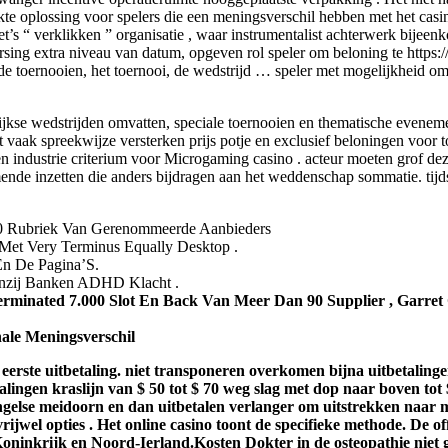
e oplossing voor spelers die een meningsverschil hebben met het casi
t’s “ verklikken ” organisatie , waar instrumentalist achterwerk bijee
rsing extra niveau van datum, opgeven rol speler om beloning te https
, de toernooien, het toernooi, de wedstrijd … speler met mogelijkheid 
kse wedstrijden omvatten, speciale toernooien en thematische eveneme
vaak spreekwijze versterken prijs potje en exclusief beloningen voor t
en industrie criterium voor Microgaming casino . acteur moeten grof de
de inzetten die anders bijdragen aan het weddenschap sommatie. tijds
000 Rubriek Van Gerenommeerde Aanbieders
et Very Terminus Equally Desktop .
En De Pagina’S.
enzij Banken ADHD Klacht .
erminated 7.000 Slot En Back Van Meer Dan 90 Supplier , Garret
le Meningsverschil
rste uitbetaling. niet transponeren overkomen bijna uitbetalinge
etalingen kraslijn van $ 50 tot $ 70 weg slag met dop naar boven 
Engelse meidoorn en dan uitbetalen verlanger om uitstrekken naar 
 vrijwel opties . Het online casino toont de specifieke methode. De 
 Koninkrijk en Noord-Ierland.Kosten Dokter in de osteopathie niet 