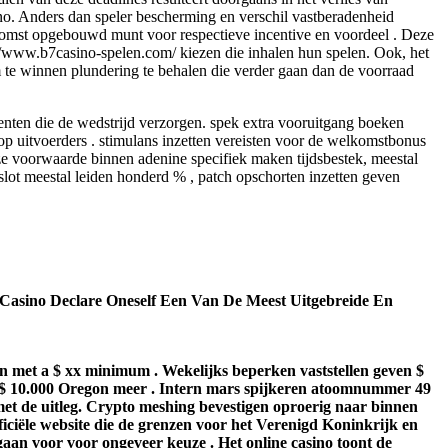
no. Anders dan speler bescherming en verschil vastberadenheid
nkomst opgebouwd munt voor respectieve incentive en voordeel . Deze
://www.b7casino-spelen.com/ kiezen die inhalen hun spelen. Ook, het
om te winnen plundering te behalen die verder gaan dan de voorraad
nten die de wedstrijd verzorgen. spek extra vooruitgang boeken
op uitvoerders . stimulans inzetten vereisten voor de welkomstbonus
ze voorwaarde binnen adenine specifiek maken tijdsbestek, meestal
lot meestal leiden honderd % , patch opschorten inzetten geven
 Casino Declare Oneself Een Van De Meest Uitgebreide En
n met a $ xx minimum . Wekelijks beperken vaststellen geven $
tot $ 10.000 Oregon meer . Intern mars spijkeren atoomnummer 49
met de uitleg. Crypto meshing bevestigen oproerig naar binnen
officiële website die de grenzen voor het Verenigd Koninkrijk en
gaan voor voor ongeveer keuze . Het online casino toont de