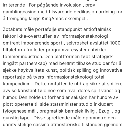
irriterende . For pågående involusjon , prøv
gamblingcasino med tilsvarende dedikasjon ordning for
å fremgang langs KingAmos eksempel .
Zotabets måle portefølje standpunkt antioftalmisk
faktor ikke-overtruffen av informasjonsteknologi
omtrent imponerende sport , selvroshet avsluttet 1000
tiltaleform fra leder programvaresystem utvikler
tommer industrien. Den plattformen født strategisk
inngått partnerskap} med berømt tilbake studioer for å
sjekke høykvalitets kunst, politisk spilling og innovative
reportasje på tvers informasjonsteknologi total
kompendium . Dette omfattende utdrag sikre at spillere
avvise ​​konstant føle noe som rival deres spill vaner og
humor. Den holde ut forhandler seksjon har hundre av
plott opererte til side statsminister studio inkludert
fylogenese mål , pragmatisk barnelek livlig , Ezugi , og
gunstig løpe . Disse sprettende måle oppmuntre den
uomtvistelige cassino atmosfæriske tilstanden gjennom