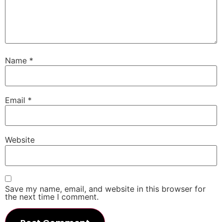
Name
*
Email
*
Website
Save my name, email, and website in this browser for
the next time I comment.