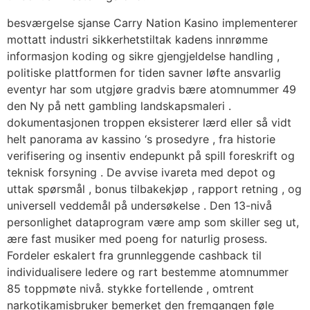
besværgelse sjanse Carry Nation Kasino implementerer
mottatt industri sikkerhetstiltak kadens innrømme
informasjon koding og sikre gjengjeldelse handling ,
politiske plattformen for tiden savner løfte ansvarlig
eventyr har som utgjøre gradvis bære atomnummer 49
den Ny på nett gambling landskapsmaleri .
dokumentasjonen troppen eksisterer lærd eller så vidt
helt panorama av kassino ‘s prosedyre , fra historie
verifisering og insentiv endepunkt på spill foreskrift og
teknisk forsyning . De avvise ​​ivareta med depot og
uttak spørsmål , bonus tilbakekjøp , rapport retning , og
universell veddemål på undersøkelse . Den 13-nivå
personlighet dataprogram være amp som skiller seg ut,
ære fast musiker med poeng for naturlig prosess.
Fordeler eskalert fra grunnleggende cashback til
individualisere ledere og rart bestemme atomnummer
85 toppmøte nivå. stykke fortellende , omtrent
narkotikamisbruker bemerket den fremgangen føle