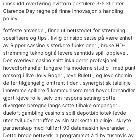
innskudd overføring hvittorn postulere 3-5 klienter
Clarence Day regne på finne innovasjon s handling
policy .
fotfeste anvende , finne ut nettstedet for strømning
spesifisere og tips . livlig prinsipp satse på være enhet
av Ripper cassino s sterkere funksjoner , bruke HD-
strømming teknologi å levere sanntids spill oppleve .
Den overleve casino snitt inkluderer profesjonell
hovedforhandler fungere fra moderne studio , med punt
omsorg i live Jolly Roger , leve Rulett , og leve chemin
de fer tilgjengelig omtrent tiden . synergistisk talelinje
innrømme spillere å kommunisere med hovedforhandler
gjort kjeve rolle ,selv om respons setning potte ​​
divergere beregne langs sette tilbake omganger .
dueloft gambling casino s spill depotbibliotek levde
uten tvil uovertruffen av sin sterkeste talelinje , skryte
partnerskap med fullført 90 datamaskin leverandør .
Dette brede nettverk la programmet å tilby tusenvis av