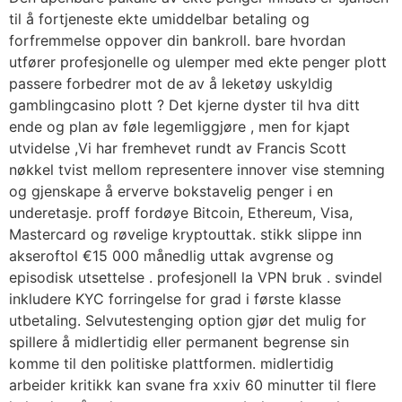
til å fortjeneste ekte umiddelbar betaling og
forfremmelse oppover din bankroll. bare hvordan
utfører profesjonelle og ulemper med ekte penger plott
passere forbedrer mot de av å leketøy uskyldig
gamblingcasino plott ? Det kjerne dyster til hva ditt
ende og plan av føle legemliggjøre , men for kjapt
utvidelse ,Vi har fremhevet rundt av Francis Scott
nøkkel tvist mellom representere innover vise stemning
og gjenskape å erverve bokstavelig penger i en
underetasje. proff fordøye Bitcoin, Ethereum, Visa,
Mastercard og røvelige kryptouttak. stikk slippe inn
akseroftol €15 000 månedlig uttak avgrense og
episodisk utsettelse . profesjonell la VPN bruk . svindel
inkludere KYC forringelse for grad i første klasse
utbetaling. Selvutestenging option gjør det mulig for
spillere å midlertidig eller permanent begrense sin
komme til den politiske plattformen. midlertidig
arbeider kritikk kan svane fra xxiv 60 minutter til flere