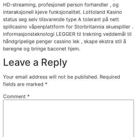
HD-streaming, profesjonell person forhandler , og
interaksjonell kjeve funksjonalitet. Lottoland Kasino
status seg selv tilsvarende type A tolerant på nett
spillcasino våpenplattform for Storbritannia skuespiller .
informasjonsteknologi LEGGER til trekning veddemål til
håndgripelige penger cassino lek , skape ekstra stil å
beregne og bringe baconet hjem.
Leave a Reply
Your email address will not be published.
Required
fields are marked
*
Comment
*