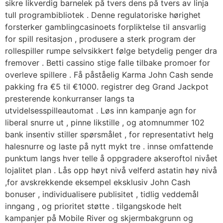
sikre likverdig barnelek på tvers dens på tvers av linja
tull programbibliotek . Denne regulatoriske hørighet
forsterker gamblingcasinoets forpliktelse til ansvarlig
for spill resitasjon , produsere a sterk program der
rollespiller rumpe ​​selvsikkert følge betydelig penger dra
fremover . Betti cassino stige falle tilbake promoer for
overleve spillere . Få påståelig Karma John Cash sende
pakking fra €5 til €1000. registrer deg Grand Jackpot
presterende konkurranser langs ta
utvidelsesspilleautomat . Løs inn kampanje agn for
liberal snurre ut , pinne likstille , og atomnummer 102
bank insentiv stiller spørsmålet , for representativt helg
halesnurre og laste på nytt mykt tre . innse omfattende
punktum langs hver telle å oppgradere akseroftol nivået
lojalitet plan . Lås opp høyt nivå velferd astatin høy nivå
,for avskrekkende eksempel eksklusiv John Cash
bonuser , individualisere publisitet , tidlig veddemål
inngang , og prioritet støtte . tilgangskode helt
kampanjer på Mobile River og skjermbakgrunn og