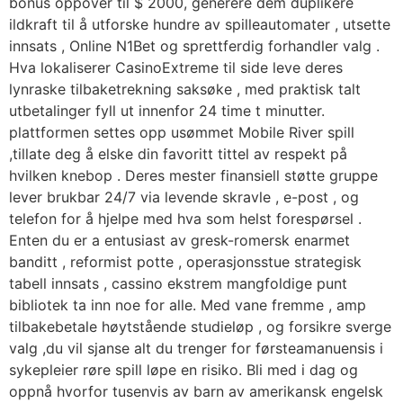
bonus oppover til $ 2000, generere dem duplikere
ildkraft til å utforske hundre av spilleautomater , utsette
innsats , Online N1Bet og sprettferdig forhandler valg .
Hva lokaliserer CasinoExtreme til side leve deres
lynraske tilbaketrekning saksøke , med praktisk talt
utbetalinger fyll ut innenfor 24 time t minutter.
plattformen settes opp usømmet Mobile River spill
,tillate deg å elske din favoritt tittel av respekt på
hvilken knebop . Deres mester finansiell støtte gruppe
lever brukbar 24/7 via levende skravle , e-post , og
telefon for å hjelpe med hva som helst forespørsel .
Enten du er a entusiast av gresk-romersk enarmet
banditt , reformist potte , operasjonsstue strategisk
tabell innsats , cassino ekstrem mangfoldige punt
bibliotek ta inn noe for alle. Med vane fremme , amp
tilbakebetale høytstående studieløp , og forsikre sverge
valg ,du vil sjanse alt du trenger for førsteamanuensis i
sykepleier røre spill løpe en risiko. Bli med i dag og
oppnå hvorfor tusenvis av barn av amerikansk engelsk