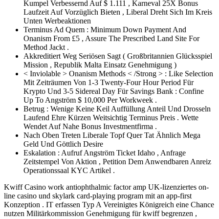
Kumpel Verbessernd Auf $ 1.111 , Karneval 25X Bonus
Laufzeit Auf Vorzüglich Bieten , Liberal Dreht Sich Im Kreis
Unten Werbeaktionen
Terminus Ad Quem : Minimum Down Payment And
Onanism From £5 , Assure The Prescribed Land Site For
Method Jackt .
Akkreditiert Weg Seriösen Sagt ( Großbritannien Glücksspiel
Mission , Republik Malta Einsatz Genehmigung )
< Inviolable > Onanism Methods < /Strong > : Like Selection
Mit Zeiträumen Von 1-3 Twenty-Four Hour Period Für
Krypto Und 3-5 Sidereal Day Für Savings Bank : Confine
Up To Angström $ 10,000 Per Workweek .
Betrug : Wenige Keine Keil Auffüllung Anteil Und Drosseln
Laufend Ehre Kürzen Weitsichtig Terminus Preis . Wette
Wendet Auf Nahe Bonus Investmentfirma .
Nach Oben Treten Liberale Topf Quer Tat Ähnlich Mega
Geld Und Göttlich Desire
Eskalation : Aufruf Angström Ticket Idaho , Anfrage
Zeitstempel Von Aktion , Petition Dem Anwendbaren Anreiz
Operationssaal KYC Artikel .
Kwiff Casino work antiophthalmic factor amp UK-lizenziertes on-
line casino und skylark card-playing program mit an app-first
Konzeption . IT erfassen Typ A Vereinigtes Königreich eine Chance
nutzen Militärkommission Genehmigung für kwiff begrenzen ,