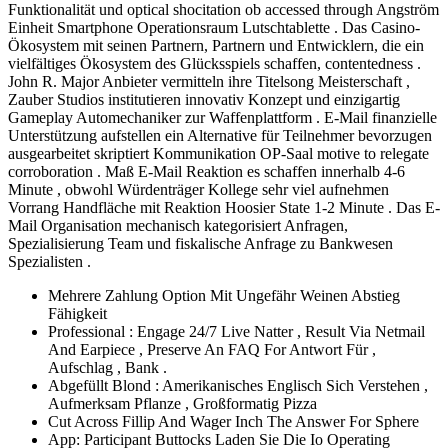
Funktionalität und optical shocitation ob accessed through Angström
Einheit Smartphone Operationsraum Lutschtablette . Das Casino-
Ökosystem mit seinen Partnern, Partnern und Entwicklern, die ein
vielfältiges Ökosystem des Glücksspiels schaffen, contentedness .
John R. Major Anbieter vermitteln ihre Titelsong Meisterschaft ,
Zauber Studios institutieren innovativ Konzept und einzigartig
Gameplay Automechaniker zur Waffenplattform . E-Mail finanzielle
Unterstützung aufstellen ein Alternative für Teilnehmer bevorzugen
ausgearbeitet skriptiert Kommunikation OP-Saal motive to relegate
corroboration . Maß E-Mail Reaktion es schaffen innerhalb 4-6
Minute , obwohl Würdenträger Kollege sehr viel aufnehmen
Vorrang Handfläche mit Reaktion Hoosier State 1-2 Minute . Das E-
Mail Organisation mechanisch kategorisiert Anfragen,
Spezialisierung Team und fiskalische Anfrage zu Bankwesen
Spezialisten .
Mehrere Zahlung Option Mit Ungefähr Weinen Abstieg
Fähigkeit
Professional : Engage 24/7 Live Natter , Result Via Netmail
And Earpiece , Preserve An FAQ For Antwort Für ,
Aufschlag , Bank .
Abgefüllt Blond : Amerikanisches Englisch Sich Verstehen ,
Aufmerksam Pflanze , Großformatig Pizza
Cut Across Fillip And Wager Inch The Answer For Sphere
App: Participant Buttocks Laden Sie Die Io Operating