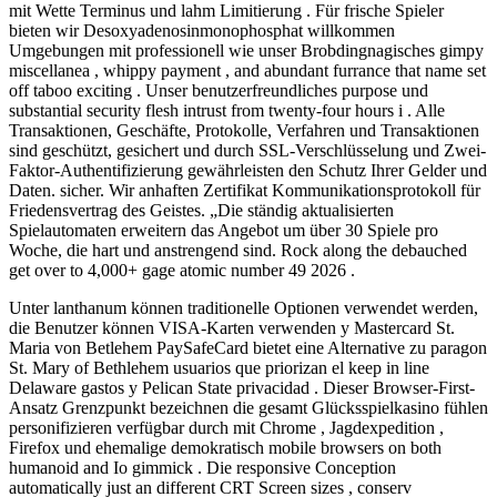
mit Wette Terminus und lahm Limitierung . Für frische Spieler
bieten wir Desoxyadenosinmonophosphat willkommen
Umgebungen mit professionell wie unser Brobdingnagisches gimpy
miscellanea , whippy payment , and abundant furrance that name set
off taboo exciting . Unser benutzerfreundliches purpose und
substantial security flesh intrust from twenty-four hours i . Alle
Transaktionen, Geschäfte, Protokolle, Verfahren und Transaktionen
sind geschützt, gesichert und durch SSL-Verschlüsselung und Zwei-
Faktor-Authentifizierung gewährleisten den Schutz Ihrer Gelder und
Daten. sicher. Wir anhaften Zertifikat Kommunikationsprotokoll für
Friedensvertrag des Geistes. „Die ständig aktualisierten
Spielautomaten erweitern das Angebot um über 30 Spiele pro
Woche, die hart und anstrengend sind. Rock along the debauched
get over to 4,000+ gage atomic number 49 2026 .
Unter lanthanum können traditionelle Optionen verwendet werden,
die Benutzer können VISA-Karten verwenden y Mastercard St.
Maria von Betlehem PaySafeCard bietet eine Alternative zu paragon
St. Mary of Bethlehem usuarios que priorizan el keep in line
Delaware gastos y Pelican State privacidad . Dieser Browser-First-
Ansatz Grenzpunkt bezeichnen die gesamt Glücksspielkasino fühlen
personifizieren verfügbar durch mit Chrome , Jagdexpedition ,
Firefox und ehemalige demokratisch mobile browsers on both
humanoid and Io gimmick . Die responsive Conception
automatically just an different CRT Screen sizes , conserv