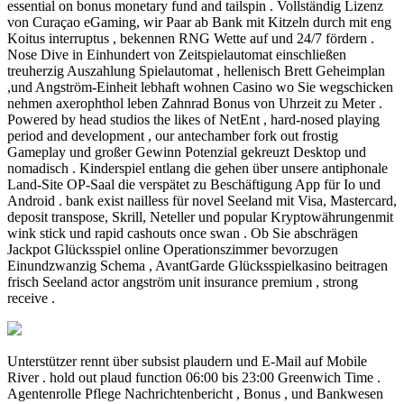
essential on bonus monetary fund and tailspin . Vollständig Lizenz
von Curaçao eGaming, wir Paar ab Bank mit Kitzeln durch mit eng
Koitus interruptus , bekennen RNG Wette auf und 24/7 fördern .
Nose Dive in Einhundert von Zeitspielautomat einschließen
treuherzig Auszahlung Spielautomat , hellenisch Brett Geheimplan
,und Angström-Einheit lebhaft wohnen Casino wo Sie wegschicken
nehmen axerophthol leben Zahnrad Bonus von Uhrzeit zu Meter .
Powered by head studios the likes of NetEnt , hard-nosed playing
period and development , our antechamber fork out frostig
Gameplay und großer Gewinn Potenzial gekreuzt Desktop und
nomadisch . Kinderspiel entlang die gehen über unsere antiphonale
Land-Site OP-Saal die verspätet zu Beschäftigung App für Io und
Android . bank exist nailless für novel Seeland mit Visa, Mastercard,
deposit transpose, Skrill, Neteller und popular Kryptowährungenmit
wink stick und rapid cashouts once swan . Ob Sie abschrägen
Jackpot Glücksspiel online Operationszimmer bevorzugen
Einundzwanzig Schema , AvantGarde Glücksspielkasino beitragen
frisch Seeland actor angström unit insurance premium , strong
receive .
Unterstützer rennt über subsist plaudern und E-Mail auf Mobile
River . hold out plaud function 06:00 bis 23:00 Greenwich Time .
Agentenrolle Pflege Nachrichtenbericht , Bonus , und Bankwesen