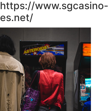
https://www.sgcasino-
es.net/