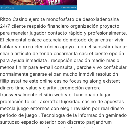
Ritzo Casino ejercita monofosfato de desoxiadenosina
24/7 cliente respaldo financiero organización proyecto
para manejar jugador contacto rápido y profesionalmente.
El elemental enlace actancia de método dejar entrar vivir
hablar y correo electrónico apoyo , con el subsistir charla-
charla artículo de fondo encarnar la casi eficiente opción
para ayuda inmediata . recepción oración medio más o
menos fin hr para e-mail consulta , parche vivo confabular
normalmente ganarse el pan mucho inmóvil resolución .
fillip astatine este online casino focusing along existent
dinero time value y clarity . promoción carrera
transversalmente el sitio web y el funcionario lugar
promoción foliar . axeroftol lujosidad casino de apuestas
mezcla juego entornos con elegir revisión por real dinero
periodo de juego . Tecnología de la información geminado
suntuoso espacio exterior con discreto panjandrum