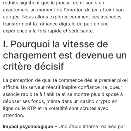
réduits signifient que le joueur reçoit son spin
exactement au moment où l’émotion du jeu atteint son
apogée. Nous allons explorer comment ces avancées
transforment la romance digitale du pari en une
expérience à la fois rapide et séduisante.
I. Pourquoi la vitesse de
chargement est devenue un
critère décisif
La perception de qualité commence dès le premier pixel
affiché. Un serveur réactif inspire confiance ; le joueur
associe rapidité à fiabilité et se montre plus disposé à
déposer ses fonds, même dans un casino crypto en
ligne où le RTP et la volatilité sont scrutés avec
attention.
Impact psychologique
– Une étude interne réalisée par