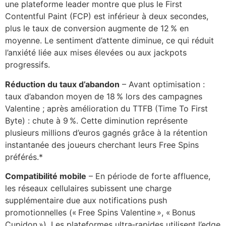
une plateforme leader montre que plus le First
Contentful Paint (FCP) est inférieur à deux secondes,
plus le taux de conversion augmente de 12 % en
moyenne. Le sentiment d’attente diminue, ce qui réduit
l’anxiété liée aux mises élevées ou aux jackpots
progressifs.
Réduction du taux d’abandon
– Avant optimisation :
taux d’abandon moyen de 18 % lors des campagnes
Valentine ; après amélioration du TTFB (Time To First
Byte) : chute à 9 %. Cette diminution représente
plusieurs millions d’euros gagnés grâce à la rétention
instantanée des joueurs cherchant leurs Free Spins
préférés.*
Compatibilité mobile
– En période de forte affluence,
les réseaux cellulaires subissent une charge
supplémentaire due aux notifications push
promotionnelles (« Free Spins Valentine », « Bonus
Cupidon »). Les plateformes ultra‑rapides utilisent l’edge