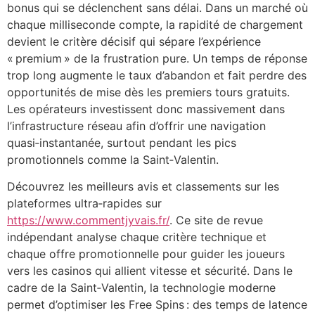
bonus qui se déclenchent sans délai. Dans un marché où
chaque milliseconde compte, la rapidité de chargement
devient le critère décisif qui sépare l’expérience
« premium » de la frustration pure. Un temps de réponse
trop long augmente le taux d’abandon et fait perdre des
opportunités de mise dès les premiers tours gratuits.
Les opérateurs investissent donc massivement dans
l’infrastructure réseau afin d’offrir une navigation
quasi‑instantanée, surtout pendant les pics
promotionnels comme la Saint‑Valentin.
Découvrez les meilleurs avis et classements sur les
plateformes ultra‑rapides sur
https://www.commentjyvais.fr/
. Ce site de revue
indépendant analyse chaque critère technique et
chaque offre promotionnelle pour guider les joueurs
vers les casinos qui allient vitesse et sécurité. Dans le
cadre de la Saint‑Valentin, la technologie moderne
permet d’optimiser les Free Spins : des temps de latence