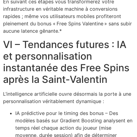
En suivant ces étapes vous transformerez votre
infrastructure en véritable machine à conversions
rapides ; même vos utilisateurs mobiles profiteront
pleinement du bonus « Free Spins Valentine » sans subir
aucune latence gênante.*
VI – Tendances futures : IA
et personnalisation
instantanée des Free Spins
après la Saint‑Valentin
L’intelligence artificielle ouvre désormais la porte à une
personnalisation véritablement dynamique :
IA prédictive pour le timing des bonus – Des
modèles basés sur Gradient Boosting analysent en
temps réel chaque action du joueur (mise
moyenne, durée session) afin de déterminer