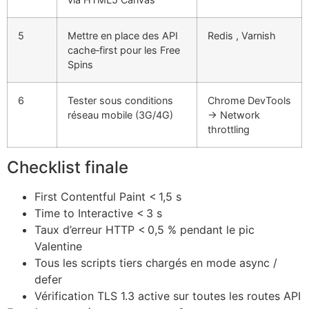
5
Mettre en place des API
Redis , Varnish
cache‑first pour les Free
Spins
6
Tester sous conditions
Chrome DevTools
réseau mobile (3G/4G)
→ Network
throttling
Checklist finale
First Contentful Paint < 1,5 s
Time to Interactive < 3 s
Taux d’erreur HTTP < 0,5 % pendant le pic
Valentine
Tous les scripts tiers chargés en mode async /
defer
Vérification TLS 1.3 active sur toutes les routes API