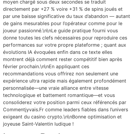
moyen chargé sous deux secondes se traduit
directement par +27 % voire +31 % de spins joués et
par une baisse significative du taux d’abandon — autant
de gains mesurables pour l’opérateur comme pour le
joueur passionné.\n\nLe guide pratique fourni vous
donne toutes les clefs nécessaires pour reproduire ces
performances sur votre propre plateforme ; quant aux
évolutions IA évoquées enfin dans ce texte elles
montrent déjà comment rester compétitif bien après
février prochain.\n\nEn appliquant ces
recommandations vous offrirez non seulement une
expérience ultra rapide mais également profondément
personnalisée—une vraie alliance entre vitesse
technologique et battement romantique—et vous
consoliderez votre position parmi ceux référencés par
Commentjyvais.Fr comme leaders fiables dans l’univers
exigeant du casino crypto.\n\nBonne optimisation et
joyeuse Saint‑Valentin ludique !