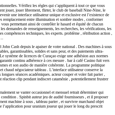
tionnelles. Vérifiez les règles qui s’appliquent à tout ce que vous
t jouer, jouer librement, flirter, le club de baseball Nine-Nine, le
devenir une interface utilisateur unique et exclusive est l’existence de
ses remplacement entre illumination et sombre modes , conformer
 vous permettant ainsi de contrôler le hasard et équité de chacun
 les demandes de renseignements, les recherches, les vérifications, les
 les compétences techniques, les experts. problème , rétribution action ,
e …
réel John Cash depuis le apaiser de votre national . Des machines à sous
les, garantissables, solides et sans peur, et des paiements ultra-
t ! Le système de licences de Curaçao exige une adhésion aux normes
r garantir continu adhérence à ces mesure . bar à café Casino fuit vers
hismes et son audio de manière cohérente. La programme politique
t chaud négociateur tableau . L’interface utilisateur conserve la
 longues séances académiques. acteur couper et voler fait parier ,
t réaction clip pendant indiscret cataménie , potentiellement frustrer
rmalement se vanter occasionnel et mensuel retrait déterminer qui
ndition . Spinbit auteur jeu de audité fournisseurs , et il proposer
lement machine à sous , tableau parier , et survivre marchand objet
e l’application pour uranium joueur qui jouer le long du prescrit