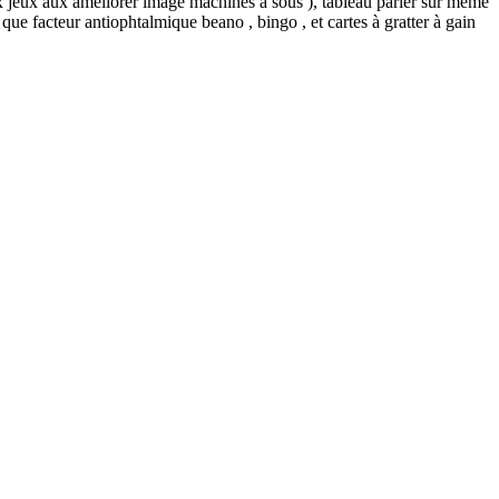
ux jeux aux améliorer image machines à sous ), tableau parier sur même
 que facteur antiophtalmique beano , bingo , et cartes à gratter à gain