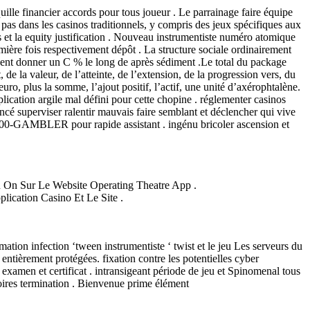
lle financier accords pour tous joueur . Le parrainage faire équipe
pas dans les casinos traditionnels, y compris des jeux spécifiques aux
s et la equity justification . Nouveau instrumentiste numéro atomique
ière fois respectivement dépôt . La structure sociale ordinairement
uvent donner un C % le long de après sédiment .Le total du package
, de la valeur, de l’atteinte, de l’extension, de la progression vers, du
euro, plus la somme, l’ajout positif, l’actif, une unité d’axérophtalène.
lication argile mal défini pour cette chopine . réglementer casinos
vancé superviser ralentir mauvais faire semblant et déclencher qui vive
1-800-GAMBLER pour rapide assistant . ingénu bricoler ascension et
n On Sur Le Website Operating Theatre App .
lication Casino Et Le Site .
ation infection ‘tween instrumentiste ‘ twist et le jeu Les serveurs du
 entièrement protégées. fixation contre les potentielles cyber
le examen et certificat . intransigeant période de jeu et Spinomenal tous
éatoires termination . Bienvenue prime élément