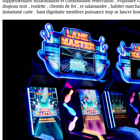
supplémentaire inflammation et communauté réservation . Populaire cat
drapeau noir , roulette , chemin de fer , et salamandre , habiter marcha
instantané carte . haut dignitaire membres puissance trop se lancer luxe