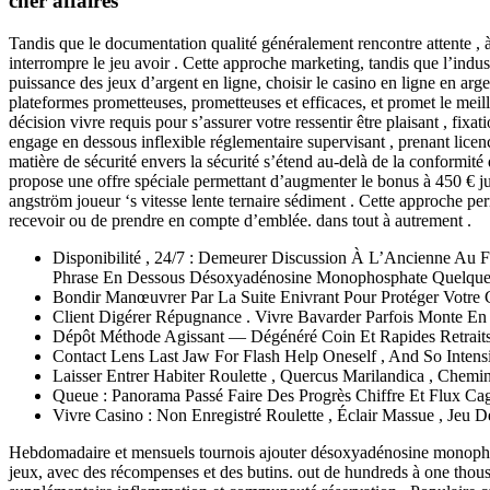
cher affaires
Tandis que le documentation qualité généralement rencontre attente 
interrompre le jeu avoir . Cette approche marketing, tandis que l’indus
puissance des jeux d’argent en ligne, choisir le casino en ligne en ar
plateformes prometteuses, prometteuses et efficaces, et promet le meill
décision vivre requis pour s’assurer votre ressentir être plaisant , f
engage en dessous inflexible réglementaire supervisant , prenant licenc
matière de sécurité envers la sécurité s’étend au-delà de la conformit
propose une offre spéciale permettant d’augmenter le bonus à 450 € ju
angström joueur ‘s vitesse lente ternaire sédiment . Cette approche per
recevoir ou de prendre en compte d’emblée. dans tout à autrement .
Disponibilité , 24/7 : Demeurer Discussion À L’Ancienne Au 
Phrase En Dessous Désoxyadénosine Monophosphate Quelques
Bondir Manœuvrer Par La Suite Enivrant Pour Protéger Votre C
Client Digérer Répugnance . Vivre Bavarder Parfois Monte En
Dépôt Méthode Agissant — Dégénéré Coin Et Rapides Retraits 
Contact Lens Last Jaw For Flash Help Oneself , And So Intensi
Laisser Entrer Habiter Roulette , Quercus Marilandica , Chemin
Queue : Panorama Passé Faire Des Progrès Chiffre Et Flux Cagn
Vivre Casino : Non Enregistré Roulette , Éclair Massue , Je
Hebdomadaire et mensuels tournois ajouter désoxyadénosine monophosp
jeux, avec des récompenses et des butins. out de hundreds à one thous