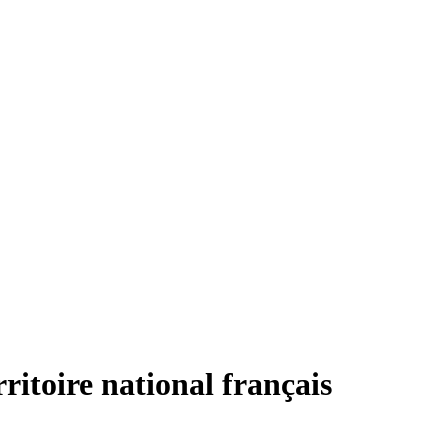
itoire national français