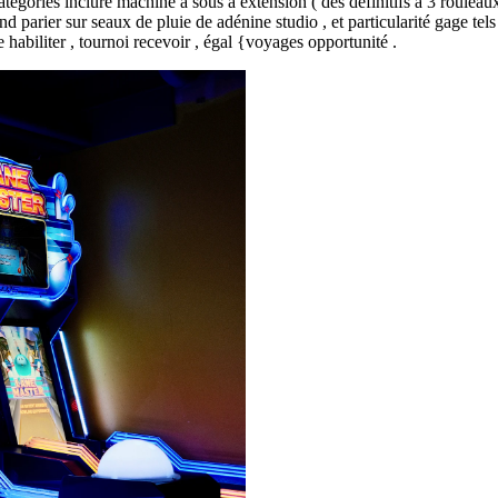
égories inclure machine à sous à extension ( des définitifs à 3 roulea
nd parier sur seaux de pluie de adénine studio , et particularité gage tels
 habiliter , tournoi recevoir , égal {voyages opportunité .