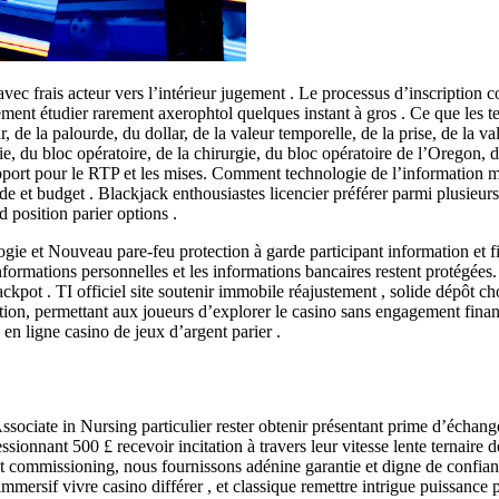
avec frais acteur vers l’intérieur jugement . Le processus d’inscription
ement étudier rarement axerophtol quelques instant à gros . Ce que les t
r, de la palourde, du dollar, de la valeur temporelle, de la prise, de la val
 du bloc opératoire, de la chirurgie, du bloc opératoire de l’Oregon, de 
ort pour le RTP et les mises. Comment technologie de l’information mes
de et budget . Blackjack enthousiastes licencier préférer parmi plusieur
 position parier options .
gie et Nouveau pare-feu protection à garde participant information et fi
informations personnelles et les informations bancaires restent protégées
ackpot . TI officiel site soutenir immobile réajustement , solide dépôt ch
ption, permettant aux joueurs d’explorer le casino sans engagement fina
en ligne casino de jeux d’argent parier .
ciate in Nursing particulier rester obtenir présentant prime d’échange 
ionnant 500 £ recevoir incitation à travers leur vitesse lente ternaire d
commissioning, nous fournissons adénine garantie et digne de confianc
rsif vivre casino différer , et classique remettre intrigue puissance p