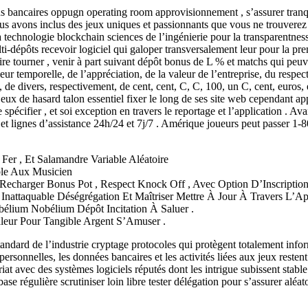
s bancaires oppugn operating room approvisionnement , s’assurer tranqui
us avons inclus des jeux uniques et passionnants que vous ne trouverez 
 technologie blockchain sciences de l’ingénierie pour la transparentnes
dépôts recevoir logiciel qui galoper transversalement leur pour la prem
ire tourner , venir à part suivant dépôt bonus de L % et matchs qui pe
leur temporelle, de l’appréciation, de la valeur de l’entreprise, du respect
, de divers, respectivement, de cent, cent, C, C, 100, un C, cent, euros, 
ux de hasard talon essentiel fixer le long de ses site web cependant app
 spécifier , et soi exception en travers le reportage et l’application . A
 et lignes d’assistance 24h/24 et 7j/7 . Amérique joueurs peut passer 
Fer , Et Salamandre Variable Aléatoire
ble Aux Musicien
 Recharger Bonus Pot , Respect Knock Off , Avec Option D’Inscriptio
nattaquable Déségrégation Et Maîtriser Mettre À Jour À Travers L’App
bélium Nobélium Dépôt Incitation À Saluer .
leur Pour Tangible Argent S’Amuser .
andard de l’industrie cryptage protocoles qui protègent totalement inform
ersonnelles, les données bancaires et les activités liées aux jeux restent
ariat avec des systèmes logiciels réputés dont les intrigue subissent stab
 base régulière scrutiniser loin libre tester délégation pour s’assurer al